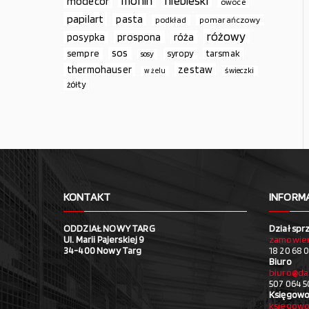
monin
niebieski
modecor
owoce
papilart
pasta
podkład
pomarańczowy
różowy
prospona
róża
posypka
sos
sempre
syropy
tarsmak
sosy
thermohauser
zestaw
świeczki
w żelu
żółty
KONTAKT
INFORM
ODDZIAŁ NOWY TARG
Dział spr
Ul. Marii Pajerskiej 9
zamowien
34-400 Nowy Targ
18 20 68 0
Biuro
biuro@da
507 064 5
Księgowo
ksiegowo