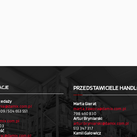
ACJE
PRZEDSTAWICIELE HAND
zedaży
Marta Gierat
ia@damix.com.pl
marta.zawora@damix.com.pl
09 / 504 653 551
798 460 830
Artur Bryniarski
mix.com.pl
artur.bryniarski@damix.com.pl
03
513 347 317
ść
Kamil Gałowicz
sc@damix.com.pl