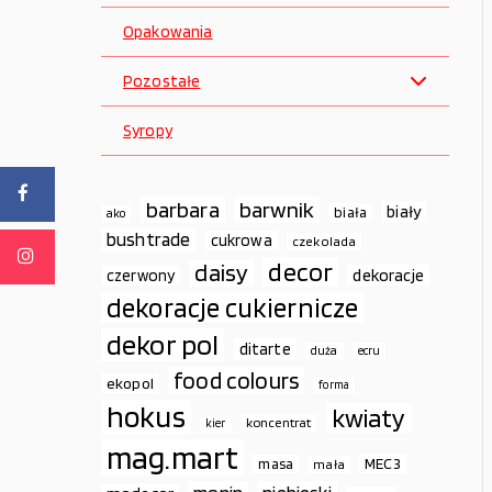
Opakowania
Pozostałe
Syropy
barbara
barwnik
biały
biała
ako
bushtrade
cukrowa
czekolada
decor
daisy
dekoracje
czerwony
dekoracje cukiernicze
dekor pol
ditarte
duża
ecru
food colours
ekopol
forma
hokus
kwiaty
koncentrat
kier
mag.mart
MEC3
masa
mała