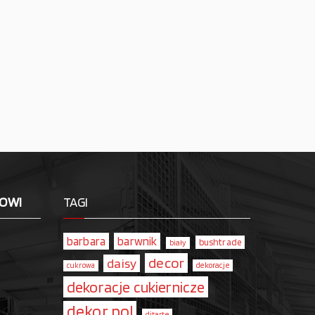
LOWI
TAGI
barbara
barwnik
bushtrade
biały
decor
daisy
dekoracje
cukrowa
dekoracje cukiernicze
dekor pol
ditarte