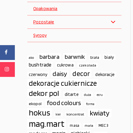
Opakowania
Pozostałe
Syropy
barbara
barwnik
biały
biała
ako
bushtrade
cukrowa
czekolada
decor
daisy
dekoracje
czerwony
dekoracje cukiernicze
dekor pol
ditarte
duża
ecru
food colours
ekopol
forma
hokus
kwiaty
koncentrat
kier
mag.mart
MEC3
masa
mała