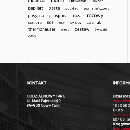
monin
niebieski
modecor
owoce
papilart
pasta
podkład
pomarańczowy
różowy
prospona
róża
posypka
sos
sempre
syropy
tarsmak
sosy
thermohauser
zestaw
świeczki
w żelu
żółty
KONTAKT
INFORM
ODDZIAŁ NOWY TARG
Dział spr
Ul. Marii Pajerskiej 9
zamowien
34-400 Nowy Targ
18 20 68 0
Biuro
biuro@da
507 064 5
Księgowo
ksiegowo