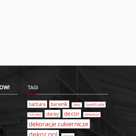
LOWI
TAGI
barbara
barwnik
bushtrade
biały
decor
daisy
dekoracje
cukrowa
dekoracje cukiernicze
dekor pol
ditarte