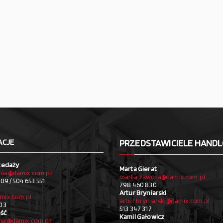
ACJE
PRZEDSTAWICIELE HAND
zedaży
Marta Gierat
ia@damix.com.pl
marta.zawora@damix.com.pl
09 / 504 653 551
798 460 830
Artur Bryniarski
mix.com.pl
artur.bryniarski@damix.com.pl
03
513 347 317
ść
Kamil Gałowicz
sc@damix.com.pl