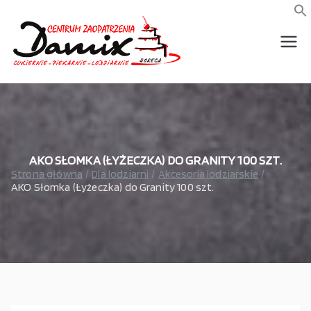
Przejdź
do
f
S
treści
wszystko dla piekarni,
Damix –
cukierni, lodziarni,
gastronomi
wszystko
dla
gastrono
AKO SŁOMKA (ŁYŻECZKA) DO GRANITY 100 SZT.
Strona główna
Dla lodziarni
Akcesoria lodziarskie
AKO Słomka (Łyżeczka) do Granity 100 szt.
mii