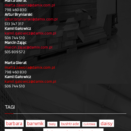
Marta Gierat
marta.zawora@damix.com.pl
798 460 830
Artur Bryniarski
artur.bryniarski@damix.com.pl
513 347 317
Kamil Gałowicz
kamil.galowicz@damix.com.pl
506 744 510
Marcin Zając
marcin.zajac@damix.com.pl
505 809 572
Marta Gierat
marta.zawora@damix.com.pl
798 460 830
Kamil Gałowicz
kamil.galowicz@damix.com.pl
506 744 510
TAGI
daisy
barbara
barwnik
bushtrade
biały
cukrowa