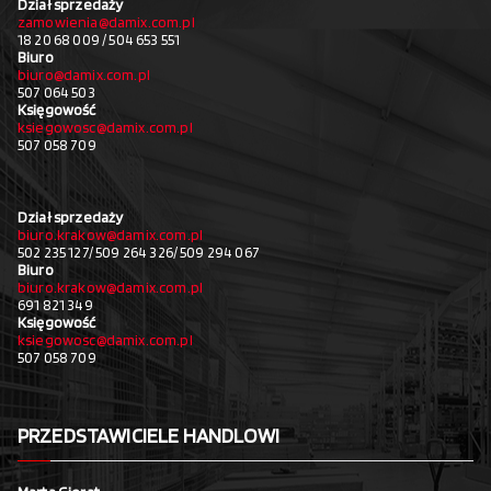
Dział sprzedaży
zamowienia@damix.com.pl
18 20 68 009 / 504 653 551
Biuro
biuro@damix.com.pl
507 064 503
Księgowość
ksiegowosc@damix.com.pl
507 058 709
Dział sprzedaży
biuro.krakow@damix.com.pl
502 235 127/ 509 264 326/ 509 294 067
Biuro
biuro.krakow@damix.com.pl
691 821 349
Księgowość
ksiegowosc@damix.com.pl
507 058 709
PRZEDSTAWICIELE HANDLOWI