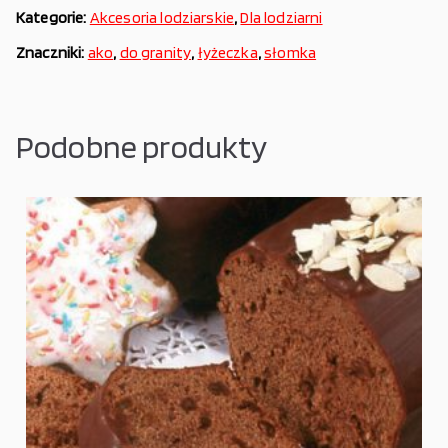
Kategorie:
Akcesoria lodziarskie
,
Dla lodziarni
Znaczniki:
ako
,
do granity
,
łyżeczka
,
słomka
Podobne produkty