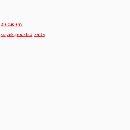
,
Dla cukierni
,
krążek
,
podkład
,
złoty