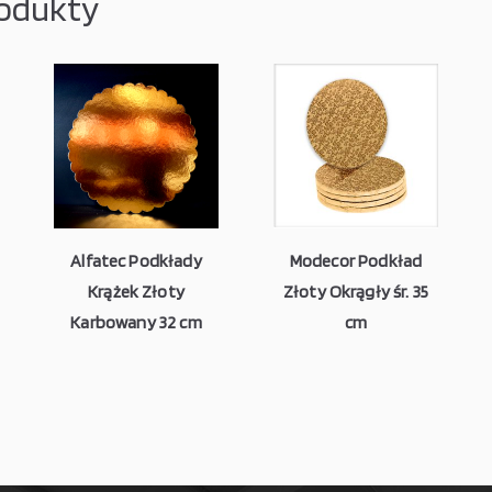
odukty
Alfatec Podkłady
Modecor Podkład
Krążek Złoty
Złoty Okrągły śr. 35
Karbowany 32 cm
cm