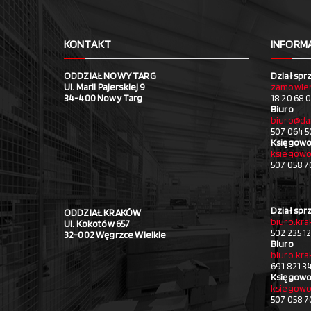
KONTAKT
INFORM
ODDZIAŁ NOWY TARG
Dział spr
Ul. Marii Pajerskiej 9
zamowien
34-400 Nowy Targ
18 20 68 0
Biuro
biuro@da
507 064 5
Księgowo
ksiegowo
507 058 
Dział spr
ODDZIAŁ KRAKÓW
biuro.kr
Ul. Kokotów 657
502 235 1
32-002 Węgrzce Wielkie
Biuro
biuro.kr
691 821 3
Księgowo
ksiegowo
507 058 