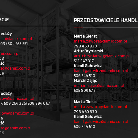
ACJE
PRZEDSTAWICIELE HAND
zedaży
Marta Gierat
ia@damix.com.pl
marta.zawora@damix.com.pl
09 / 504 653 551
798 460 830
Artur Bryniarski
mix.com.pl
artur.bryniarski@damix.com.pl
03
513 347 317
ść
Kamil Gałowicz
sc@damix.com.pl
kamil.galowicz@damix.com.pl
709
506 744 510
Marcin Zając
marcin.zajac@damix.com.pl
505 809 572
zedaży
akow@damix.com.pl
Marta Gierat
27/ 509 264 326/ 509 294 067
marta.zawora@damix.com.pl
798 460 830
akow@damix.com.pl
Kamil Gałowicz
49
kamil.galowicz@damix.com.pl
ść
506 744 510
sc@damix.com.pl
709