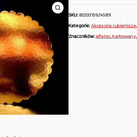
SKU:
8033315924589
Kategorie:
Akcesoria cukiernicze
Znaczników:
alfatec
,
karbowany