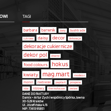
LOWI
TAGI
barbara
barwnik
bushtrade
biały
decor
daisy
dekoracje
cukrowa
dekoracje cukiernicze
dekor pol
ditarte
hokus
food colours
mag.mart
kwiaty
modecor
monin
niebieski
papilart
prospona
różowy
róża
thermohauser
zestaw
DANE DO FAKTURY
Damix – Artur Zych i wspólnicy Spółka Jawna
30-529 Kraków
Ul. Józefińska 4/6
NIP: 7361395851