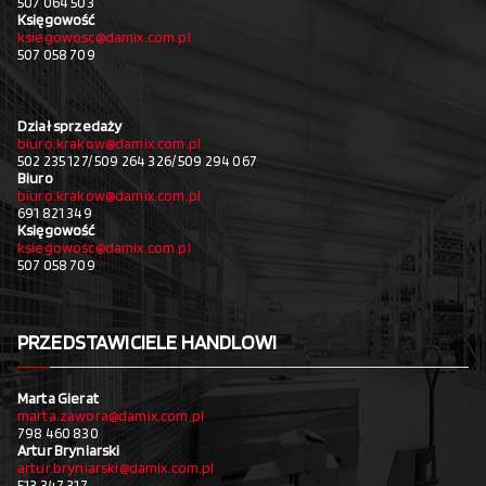
507 064 503
Księgowość
ksiegowosc@damix.com.pl
507 058 709
Dział sprzedaży
biuro.krakow@damix.com.pl
502 235 127/ 509 264 326/ 509 294 067
Biuro
biuro.krakow@damix.com.pl
691 821 349
Księgowość
ksiegowosc@damix.com.pl
507 058 709
PRZEDSTAWICIELE HANDLOWI
Marta Gierat
marta.zawora@damix.com.pl
798 460 830
Artur Bryniarski
artur.bryniarski@damix.com.pl
513 347 317