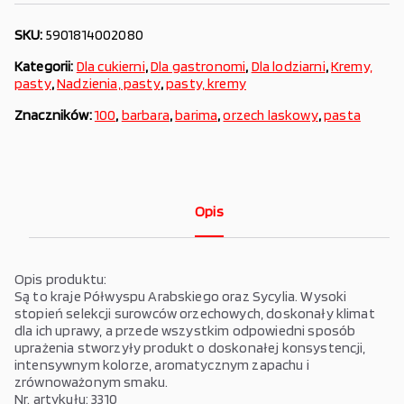
SKU:
5901814002080
Kategorii:
Dla cukierni
,
Dla gastronomi
,
Dla lodziarni
,
Kremy,
pasty
,
Nadzienia, pasty
,
pasty, kremy
Znaczników:
100
,
barbara
,
barima
,
orzech laskowy
,
pasta
Opis
Opis produktu:
Są to kraje Półwyspu Arabskiego oraz Sycylia. Wysoki
stopień selekcji surowców orzechowych, doskonały klimat
dla ich uprawy, a przede wszystkim odpowiedni sposób
uprażenia stworzyły produkt o doskonałej konsystencji,
intensywnym kolorze, aromatycznym zapachu i
zrównoważonym smaku.
Nr. artykułu: 3310