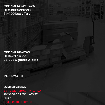
ODDZIAŁ NOWY TARG
Ul. Marii Pajerskiej 9
34-400 Nowy Targ
ODDZIAŁ KRAKÓW
Ul. Kokotów 657
32-002 Węgrzce Wielkie
INFORMACJE
Dział sprzedaży
zamowienia@damix.com.pl
18 20 68 009 / 504 653 551
Biuro
biuro@damix.com.pl