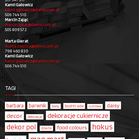
Kamil Gałowicz
kamil.galowicz@damix.com.pl
506 744 510
Marcin Zając
marcin.zajac@damix.com.pl
505 809 572
Marta Gierat
marta.zawora@damix.com.pl
798 460 830
Kamil Gałowicz
kamil.galowicz@damix.com.pl
506 744 510
TAGI
daisy
barbara
barwnik
bushtrade
biały
cukrowa
dekoracje cukiernicze
decor
dekoracje
hokus
dekor pol
food colours
ditarte