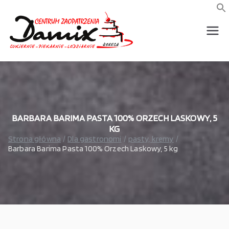
Przejdź
do
f
S
treści
wszystko dla piekarni,
Damix –
cukierni, lodziarni,
gastronomi
wszystko
dla
gastrono
BARBARA BARIMA PASTA 100% ORZECH LASKOWY, 5
KG
Strona główna
Dla gastronomi
pasty, kremy
mii
Barbara Barima Pasta 100% Orzech Laskowy, 5 kg