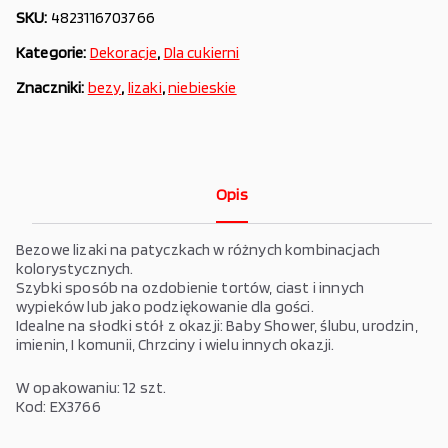
SKU:
4823116703766
Kategorie:
Dekoracje
,
Dla cukierni
Znaczniki:
bezy
,
lizaki
,
niebieskie
Opis
Bezowe lizaki na patyczkach w różnych kombinacjach
kolorystycznych.
Szybki sposób na ozdobienie tortów, ciast i innych
wypieków lub jako podziękowanie dla gości.
Idealne na słodki stół z okazji: Baby Shower, ślubu, urodzin,
imienin, I komunii, Chrzciny i wielu innych okazji.
W opakowaniu: 12 szt.
Kod: EX3766