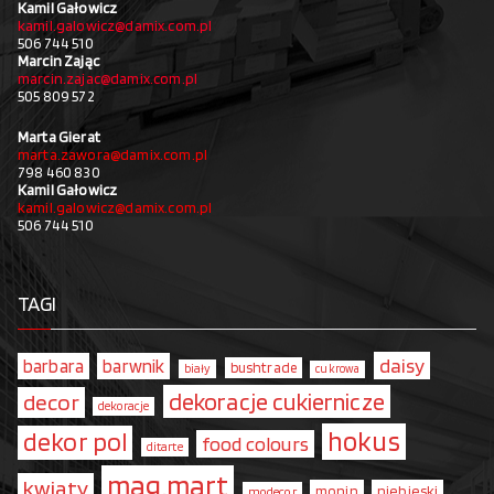
Kamil Gałowicz
kamil.galowicz@damix.com.pl
506 744 510
Marcin Zając
marcin.zajac@damix.com.pl
505 809 572
Marta Gierat
marta.zawora@damix.com.pl
798 460 830
Kamil Gałowicz
kamil.galowicz@damix.com.pl
506 744 510
TAGI
daisy
barbara
barwnik
bushtrade
biały
cukrowa
dekoracje cukiernicze
decor
dekoracje
hokus
dekor pol
food colours
ditarte
mag.mart
kwiaty
monin
niebieski
modecor