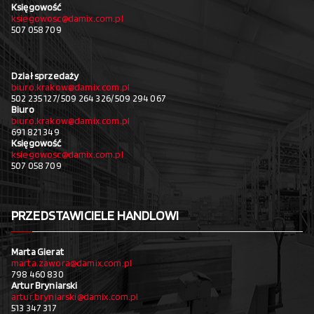
Księgowość
ksiegowosc@damix.com.pl
507 058 709
Dział sprzedaży
biuro.krakow@damix.com.pl
502 235 127/ 509 264 326/ 509 294 067
Biuro
biuro.krakow@damix.com.pl
691 821 349
Księgowość
ksiegowosc@damix.com.pl
507 058 709
PRZEDSTAWICIELE HANDLOWI
Marta Gierat
marta.zawora@damix.com.pl
798 460 830
Artur Bryniarski
artur.bryniarski@damix.com.pl
513 347 317