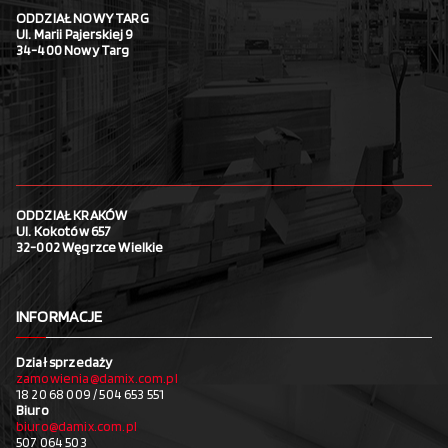
ODDZIAŁ NOWY TARG
Ul. Marii Pajerskiej 9
34-400 Nowy Targ
ODDZIAŁ KRAKÓW
Ul. Kokotów 657
32-002 Węgrzce Wielkie
INFORMACJE
Dział sprzedaży
zamowienia@damix.com.pl
18 20 68 009 / 504 653 551
Biuro
biuro@damix.com.pl
507 064 503