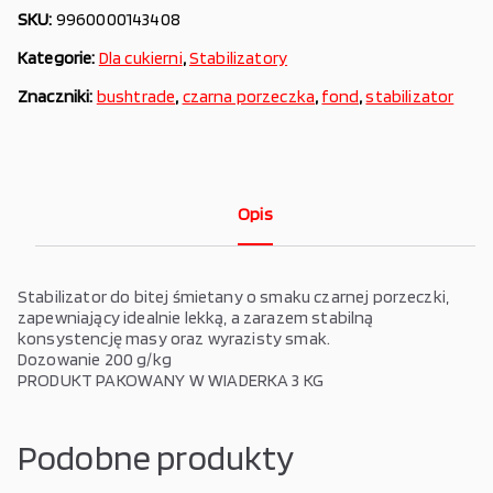
SKU:
9960000143408
Kategorie:
Dla cukierni
,
Stabilizatory
Znaczniki:
bushtrade
,
czarna porzeczka
,
fond
,
stabilizator
Opis
Stabilizator do bitej śmietany o smaku czarnej porzeczki,
zapewniający idealnie lekką, a zarazem stabilną
konsystencję masy oraz wyrazisty smak.
Dozowanie 200 g/kg
PRODUKT PAKOWANY W WIADERKA 3 KG
Podobne produkty