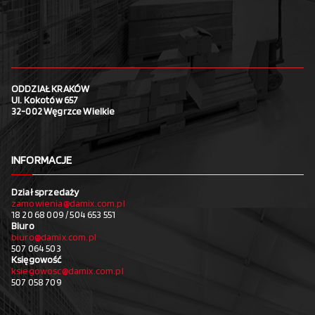
ODDZIAŁ KRAKÓW
Ul. Kokotów 657
32-002 Węgrzce Wielkie
INFORMACJE
Dział sprzedaży
zamowienia@damix.com.pl
18 20 68 009 / 504 653 551
Biuro
biuro@damix.com.pl
507 064 503
Księgowość
ksiegowosc@damix.com.pl
507 058 709