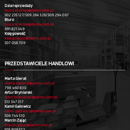
Dział sprzedaży
biuro.krakow@damix.com.pl
502 235 127/ 509 264 326/ 509 294 067
Biuro
biuro.krakow@damix.com.pl
691 821 349
Księgowość
ksiegowosc@damix.com.pl
507 058 709
PRZEDSTAWICIELE HANDLOWI
Marta Gierat
marta.zawora@damix.com.pl
798 460 830
Artur Bryniarski
artur.bryniarski@damix.com.pl
513 347 317
Kamil Gałowicz
kamil.galowicz@damix.com.pl
506 744 510
Marcin Zając
marcin.zajac@damix.com.pl
505 809 572