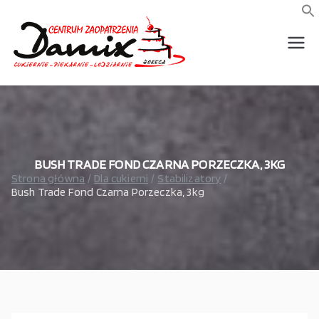
Przejdź
do
f
S
treści
wszystko dla piekarni,
Damix –
cukierni, lodziarni,
gastronomi
wszystko
dla
gastrono
BUSH TRADE FOND CZARNA PORZECZKA, 3KG
Strona główna
Dla cukierni
Stabilizatory
Bush Trade Fond Czarna Porzeczka, 3kg
mii