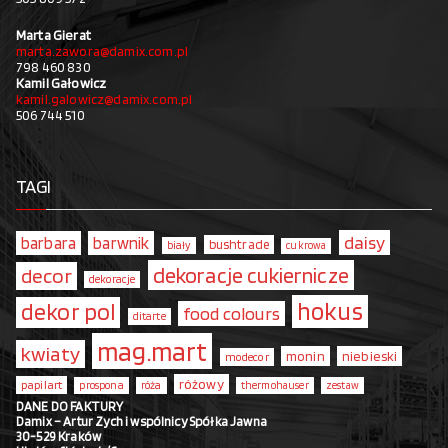
Marta Gierat
marta.zawora@damix.com.pl
798 460 830
Kamil Gałowicz
kamil.galowicz@damix.com.pl
506 744 510
TAGI
daisy
barbara
barwnik
bushtrade
biały
cukrowa
dekoracje cukiernicze
decor
dekoracje
hokus
dekor pol
food colours
ditarte
mag.mart
kwiaty
monin
niebieski
modecor
różowy
papilart
prospona
róża
thermohauser
zestaw
DANE DO FAKTURY
Damix – Artur Zych i wspólnicy Spółka Jawna
30-529 Kraków