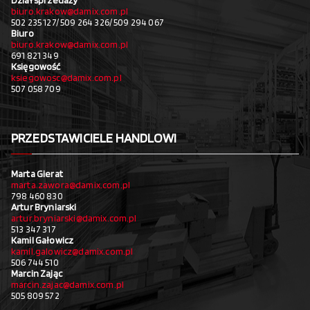
Dział sprzedaży
biuro.krakow@damix.com.pl
502 235 127/ 509 264 326/ 509 294 067
Biuro
biuro.krakow@damix.com.pl
691 821 349
Księgowość
ksiegowosc@damix.com.pl
507 058 709
PRZEDSTAWICIELE HANDLOWI
Marta Gierat
marta.zawora@damix.com.pl
798 460 830
Artur Bryniarski
artur.bryniarski@damix.com.pl
513 347 317
Kamil Gałowicz
kamil.galowicz@damix.com.pl
506 744 510
Marcin Zając
marcin.zajac@damix.com.pl
505 809 572