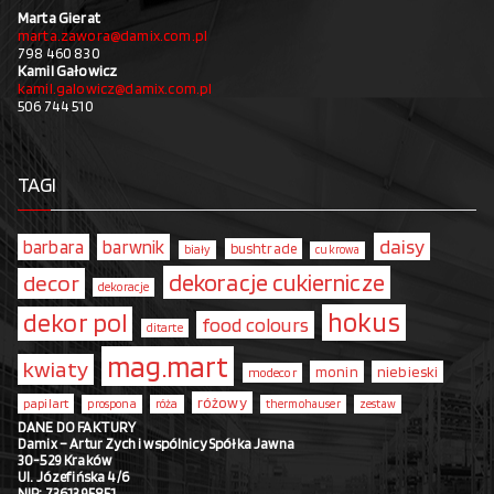
Marta Gierat
marta.zawora@damix.com.pl
798 460 830
Kamil Gałowicz
kamil.galowicz@damix.com.pl
506 744 510
TAGI
daisy
barbara
barwnik
bushtrade
biały
cukrowa
dekoracje cukiernicze
decor
dekoracje
hokus
dekor pol
food colours
ditarte
mag.mart
kwiaty
monin
niebieski
modecor
różowy
papilart
prospona
róża
thermohauser
zestaw
DANE DO FAKTURY
Damix – Artur Zych i wspólnicy Spółka Jawna
30-529 Kraków
Ul. Józefińska 4/6
NIP: 7361395851