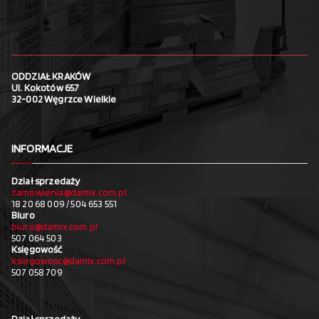
ODDZIAŁ KRAKÓW
Ul. Kokotów 657
32-002 Węgrzce Wielkie
INFORMACJE
Dział sprzedaży
zamowienia@damix.com.pl
18 20 68 009 / 504 653 551
Biuro
biuro@damix.com.pl
507 064 503
Księgowość
ksiegowosc@damix.com.pl
507 058 709