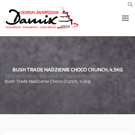
Przejdź
do
f
S
treści
wszystko dla piekarni,
Damix –
cukierni, lodziarni,
gastronomi
wszystko
dla
gastrono
BUSH TRADE NADZIENIE CHOCO CRUNCH, 4,5KG
Strona główna
Dla cukierni
Nadzienia, pasty
Bush Trade Nadzienie Choco Crunch, 4,5kg
mii