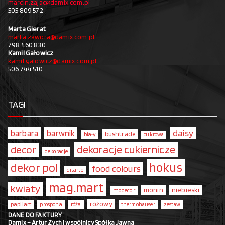
marcin.zajac@damix.com.pl
505 809 572
Marta Gierat
marta.zawora@damix.com.pl
798 460 830
Kamil Gałowicz
kamil.galowicz@damix.com.pl
506 744 510
TAGI
daisy
barbara
barwnik
bushtrade
biały
cukrowa
dekoracje cukiernicze
decor
dekoracje
hokus
dekor pol
food colours
ditarte
mag.mart
kwiaty
monin
niebieski
modecor
różowy
papilart
prospona
róża
thermohauser
zestaw
DANE DO FAKTURY
Damix – Artur Zych i wspólnicy Spółka Jawna