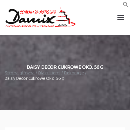
Przejdź
do
f
S
treści
wszystko dla piekarni,
Damix –
cukierni, lodziarni,
gastronomi
wszystko
dla
gastrono
DAISY DECOR CUKROWE OKO, 56 G
Strona główna
Dla cukierni
Dekoracje
Daisy Decor Cukrowe Oko, 56 g
mii