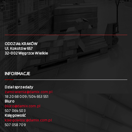
ODDZIAŁ KRAKÓW
Ul. Kokotów 657
32-002 Węgrzce Wielkie
INFORMACJE
Dział sprzedaży
zamowienia@damix.com.pl
18 20 68 009 / 504 653 551
Biuro
biuro@damix.com.pl
507 064 503
Księgowość
ksiegowosc@damix.com.pl
507 058 709