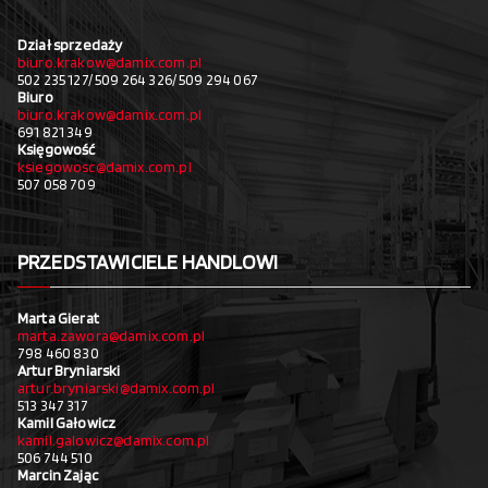
Dział sprzedaży
biuro.krakow@damix.com.pl
502 235 127/ 509 264 326/ 509 294 067
Biuro
biuro.krakow@damix.com.pl
691 821 349
Księgowość
ksiegowosc@damix.com.pl
507 058 709
PRZEDSTAWICIELE HANDLOWI
Marta Gierat
marta.zawora@damix.com.pl
798 460 830
Artur Bryniarski
artur.bryniarski@damix.com.pl
513 347 317
Kamil Gałowicz
kamil.galowicz@damix.com.pl
506 744 510
Marcin Zając