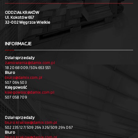
ODDZIAŁ KRAKÓW
Ul. Kokotów 657
32-002 Węgrzce Wielkie
INFORMACJE
Dział sprzedaży
zamowienia@damix.com.pl
18 20 68 009 / 504 653 551
Biuro
biuro@damix.com.pl
507 064 503
Księgowość
ksiegowosc@damix.com.pl
507 058 709
Dział sprzedaży
biuro.krakow@damix.com.pl
502 235 127/ 509 264 326/ 509 294 067
Biuro
biuro.krakow@damix.com.pl