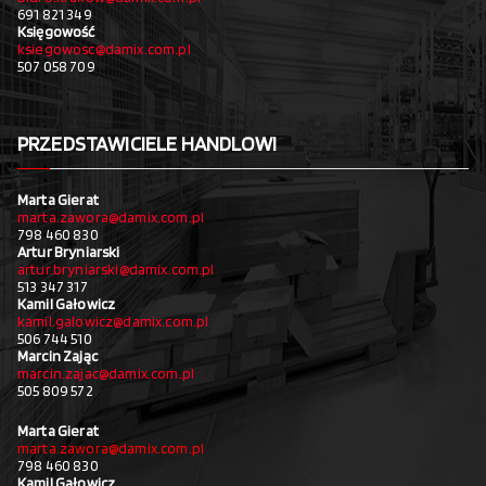
691 821 349
Księgowość
ksiegowosc@damix.com.pl
507 058 709
PRZEDSTAWICIELE HANDLOWI
Marta Gierat
marta.zawora@damix.com.pl
798 460 830
Artur Bryniarski
artur.bryniarski@damix.com.pl
513 347 317
Kamil Gałowicz
kamil.galowicz@damix.com.pl
506 744 510
Marcin Zając
marcin.zajac@damix.com.pl
505 809 572
Marta Gierat
marta.zawora@damix.com.pl
798 460 830
Kamil Gałowicz