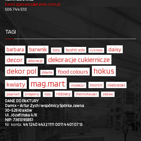
kamil.galowicz@damix.com.pl
506 744 510
TAGI
daisy
barbara
barwnik
bushtrade
biały
cukrowa
dekoracje cukiernicze
decor
dekoracje
hokus
dekor pol
food colours
ditarte
mag.mart
kwiaty
monin
niebieski
modecor
różowy
papilart
prospona
róża
thermohauser
zestaw
DANE DO FAKTURY
Damix – Artur Zych i wspólnicy Spółka Jawna
30-529 Kraków
Ul. Józefińska 4/6
NIP: 7361395851
Nr. konta:
44 1240 4432 1111 0011 4401 0713