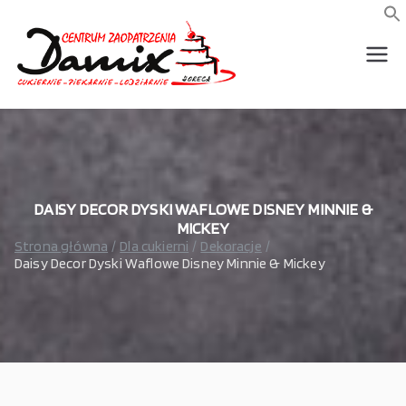
Przejdź
do
f
S
treści
wszystko dla piekarni,
Damix –
cukierni, lodziarni,
gastronomi
wszystko
dla
gastrono
DAISY DECOR DYSKI WAFLOWE DISNEY MINNIE &
MICKEY
Strona główna
Dla cukierni
Dekoracje
mii
Daisy Decor Dyski Waflowe Disney Minnie & Mickey