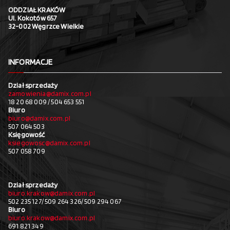
ODDZIAŁ KRAKÓW
Ul. Kokotów 657
32-002 Węgrzce Wielkie
INFORMACJE
Dział sprzedaży
zamowienia@damix.com.pl
18 20 68 009 / 504 653 551
Biuro
biuro@damix.com.pl
507 064 503
Księgowość
ksiegowosc@damix.com.pl
507 058 709
Dział sprzedaży
biuro.krakow@damix.com.pl
502 235 127/ 509 264 326/ 509 294 067
Biuro
biuro.krakow@damix.com.pl
691 821 349