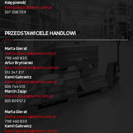
Księgowość
ksiegowosc@damix.com.pl
507 058 709
PRZEDSTAWICIELE HANDLOWI
Marta Gierat
marta.zawora@damix.com.pl
798 460 830
Artur Bryniarski
artur.bryniarski@damix.com.pl
513 347 317
Kamil Gałowicz
kamil.galowicz@damix.com.pl
506 744 510
Marcin Zając
marcin.zajac@damix.com.pl
505 809 572
Marta Gierat
marta.zawora@damix.com.pl
798 460 830
Kamil Gałowicz
kamil.galowicz@damix.com.pl