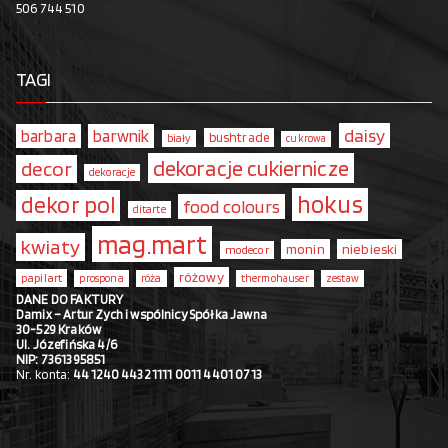
506 744 510
TAGI
daisy
barbara
barwnik
bushtrade
biały
cukrowa
dekoracje cukiernicze
decor
dekoracje
hokus
dekor pol
food colours
ditarte
mag.mart
kwiaty
monin
niebieski
modecor
różowy
papilart
prospona
róża
thermohauser
zestaw
DANE DO FAKTURY
Damix – Artur Zych i wspólnicy Spółka Jawna
30-529 Kraków
Ul. Józefińska 4/6
NIP: 7361395851
Nr. konta:
44 1240 4432 1111 0011 4401 0713