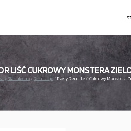
S
karni, cukierni, lodziarni, gastronomi
– wszystko dla gastronomi
OR LIŚĆ CUKROWY MONSTERA ZIELON
na
Dla cukierni
Dekoracje
Daisy Decor Liść Cukrowy Monstera Zi