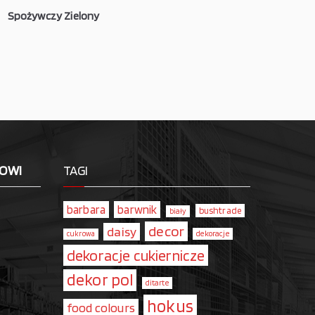
Spożywczy Zielony
LOWI
TAGI
barbara
barwnik
bushtrade
biały
decor
daisy
dekoracje
cukrowa
dekoracje cukiernicze
dekor pol
ditarte
hokus
food colours