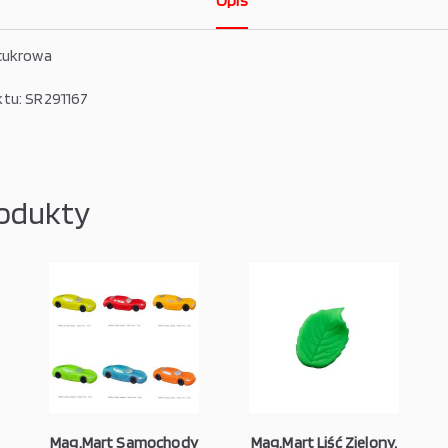
Opis
cukrowa
tu: SR291167
odukty
Mag.Mart Samochody
Mag.Mart Liść Zielony,