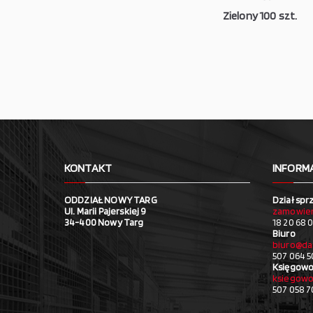
Zielony 100 szt.
KONTAKT
INFORM
ODDZIAŁ NOWY TARG
Dział spr
Ul. Marii Pajerskiej 9
zamowien
34-400 Nowy Targ
18 20 68 0
Biuro
biuro@da
507 064 5
Księgowo
ksiegowo
507 058 