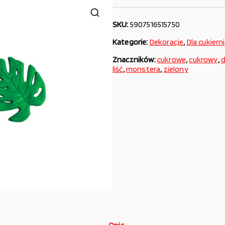
SKU:
5907516515750
Kategorie:
Dekoracje
,
Dla cukierni
Znaczników:
cukrowe
,
cukrowy
,
d
liść
,
monstera
,
zielony