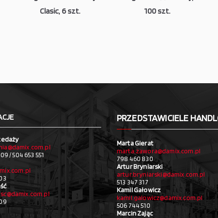
Clasic, 6 szt.
100 szt.
ACJE
PRZEDSTAWICIELE HAND
zedaży
Marta Gierat
ia@damix.com.pl
marta.zawora@damix.com.pl
09 / 504 653 551
798 460 830
Artur Bryniarski
mix.com.pl
artur.bryniarski@damix.com.pl
03
513 347 317
ść
Kamil Gałowicz
sc@damix.com.pl
kamil.galowicz@damix.com.pl
709
506 744 510
Marcin Zając