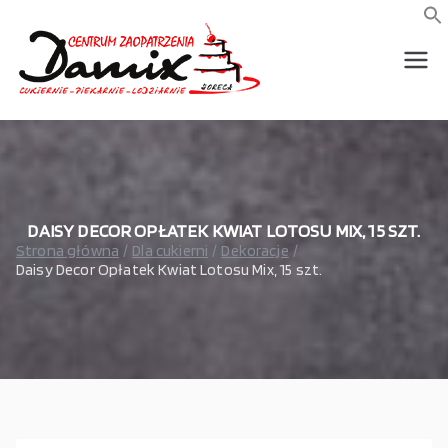
Przejdź
do
f
S
treści
wszystko dla piekarni,
Damix –
cukierni, lodziarni,
gastronomi
wszystko
dla
gastrono
DAISY DECOR OPŁATEK KWIAT LOTOSU MIX, 15 SZT.
Strona główna
Dla cukierni
Dekoracje
Daisy Decor Opłatek Kwiat Lotosu Mix, 15 szt.
mii