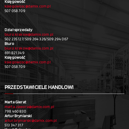
Księgowość
ksiegowosc@damix.com.pl
507 058 709
Dział sprzedaży
biuro.krakow@damix.com.pl
502 235 127/ 509 264 326/ 509 294 067
Biuro
biuro.krakow@damix.com.pl
691 821 349
Księgowość
ksiegowosc@damix.com.pl
507 058 709
PRZEDSTAWICIELE HANDLOWI
Marta Gierat
marta.zawora@damix.com.pl
798 460 830
Artur Bryniarski
artur.bryniarski@damix.com.pl
513 347 317