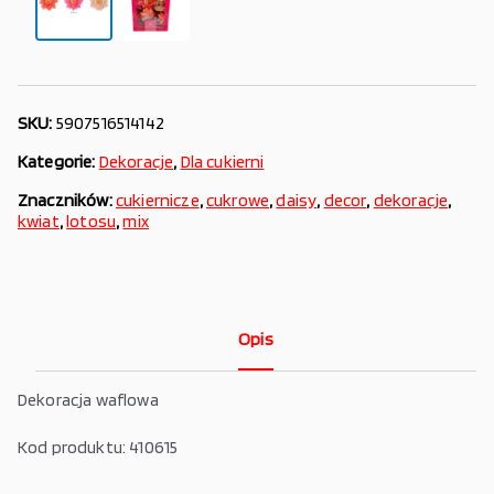
SKU:
5907516514142
Kategorie:
Dekoracje
,
Dla cukierni
Znaczników:
cukiernicze
,
cukrowe
,
daisy
,
decor
,
dekoracje
,
kwiat
,
lotosu
,
mix
Opis
Dekoracja waflowa
Kod produktu: 410615