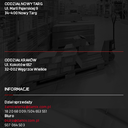
ODDZIAŁ NOWY TARG
Ul. Marii Pajerskiej 9
34-400 Nowy Targ
ODDZIAŁ KRAKÓW
Ul. Kokotów 657
32-002 Węgrzce Wielkie
INFORMACJE
Dział sprzedaży
zamowienia@damix.com.pl
18 20 68 009 / 504 653 551
Biuro
biuro@damix.com.pl
507 064 503