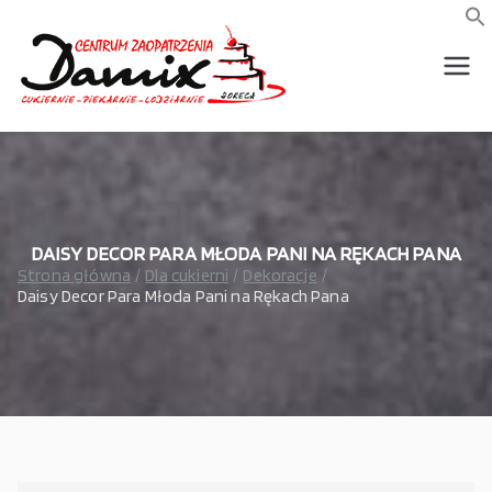
Przejdź
do
f
S
treści
wszystko dla piekarni,
Damix –
cukierni, lodziarni,
gastronomi
wszystko
dla
gastrono
DAISY DECOR PARA MŁODA PANI NA RĘKACH PANA
Strona główna
Dla cukierni
Dekoracje
Daisy Decor Para Młoda Pani na Rękach Pana
mii