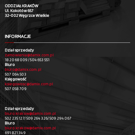
ODDZIAŁ KRAKÓW
Ul. Kokotów 657
32-002 Węgrzce Wielkie
INFORMACJE
Dział sprzedaży
zamowienia@damix.com.pl
18 20 68 009 / 504 653 551
Biuro
biuro@damix.com.pl
507 064 503
Księgowość
ksiegowosc@damix.com.pl
507 058 709
Dział sprzedaży
biuro.krakow@damix.com.pl
502 235 127/ 509 264 326/ 509 294 067
Biuro
biuro.krakow@damix.com.pl
691 821 349