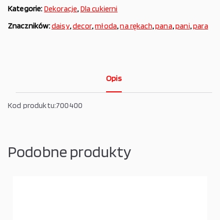
Kategorie:
Dekoracje
,
Dla cukierni
Znaczników:
daisy
,
decor
,
młoda
,
na rękach
,
pana
,
pani
,
para
Opis
Kod produktu:700400
Podobne produkty