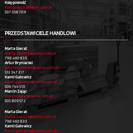
Księgowość
ksiegowosc@damix.com.pl
507 058 709
PRZEDSTAWICIELE HANDLOWI
Marta Gierat
marta.zawora@damix.com.pl
798 460 830
Artur Bryniarski
artur.bryniarski@damix.com.pl
513 347 317
Kamil Gałowicz
kamil.galowicz@damix.com.pl
506 744 510
Marcin Zając
marcin.zajac@damix.com.pl
505 809 572
Marta Gierat
marta.zawora@damix.com.pl
798 460 830
Kamil Gałowicz
kamil.galowicz@damix.com.pl