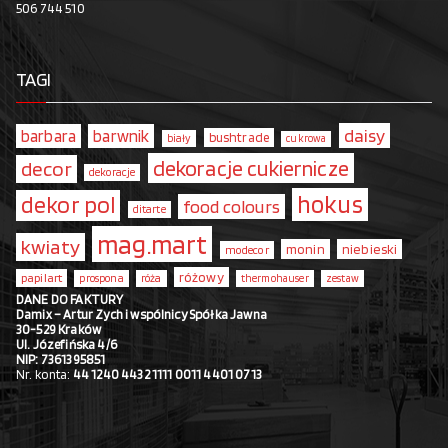
506 744 510
TAGI
daisy
barbara
barwnik
bushtrade
biały
cukrowa
dekoracje cukiernicze
decor
dekoracje
hokus
dekor pol
food colours
ditarte
mag.mart
kwiaty
monin
niebieski
modecor
różowy
papilart
prospona
róża
thermohauser
zestaw
DANE DO FAKTURY
Damix – Artur Zych i wspólnicy Spółka Jawna
30-529 Kraków
Ul. Józefińska 4/6
NIP: 7361395851
Nr. konta:
44 1240 4432 1111 0011 4401 0713