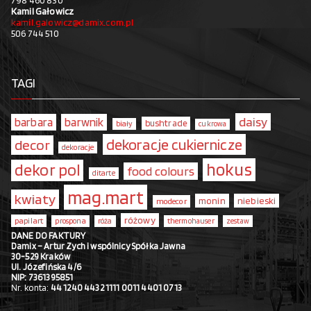
798 460 830
Kamil Gałowicz
kamil.galowicz@damix.com.pl
506 744 510
TAGI
daisy
barbara
barwnik
bushtrade
biały
cukrowa
dekoracje cukiernicze
decor
dekoracje
hokus
dekor pol
food colours
ditarte
mag.mart
kwiaty
monin
niebieski
modecor
różowy
papilart
prospona
róża
thermohauser
zestaw
DANE DO FAKTURY
Damix – Artur Zych i wspólnicy Spółka Jawna
30-529 Kraków
Ul. Józefińska 4/6
NIP: 7361395851
Nr. konta:
44 1240 4432 1111 0011 4401 0713