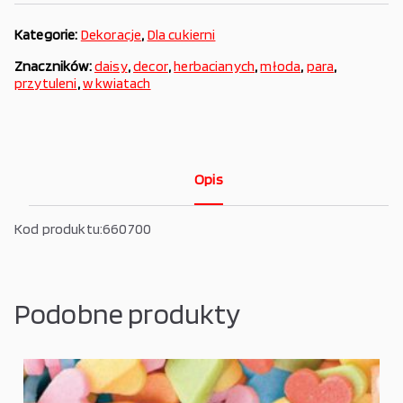
Kategorie:
Dekoracje
,
Dla cukierni
Znaczników:
daisy
,
decor
,
herbacianych
,
młoda
,
para
,
przytuleni
,
w kwiatach
Opis
Kod produktu:660700
Podobne produkty