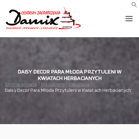
Przejdź
do
f
S
treści
wszystko dla piekarni,
Damix –
cukierni, lodziarni,
gastronomi
wszystko
dla
gastrono
DAISY DECOR PARA MŁODA PRZYTULENI W
KWIATACH HERBACIANYCH
Strona główna
Dla cukierni
Dekoracje
mii
Daisy Decor Para Młoda Przytuleni w Kwiatach Herbacianych