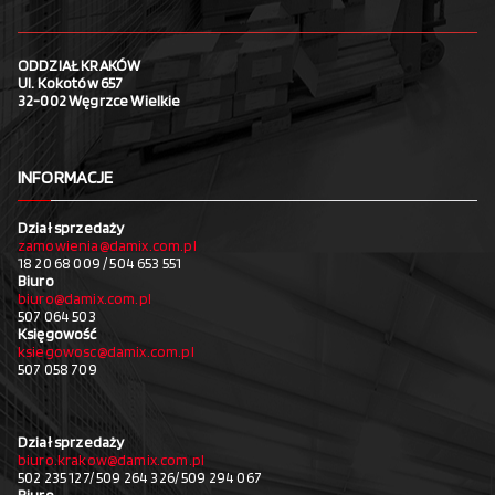
ODDZIAŁ KRAKÓW
Ul. Kokotów 657
32-002 Węgrzce Wielkie
INFORMACJE
Dział sprzedaży
zamowienia@damix.com.pl
18 20 68 009 / 504 653 551
Biuro
biuro@damix.com.pl
507 064 503
Księgowość
ksiegowosc@damix.com.pl
507 058 709
Dział sprzedaży
biuro.krakow@damix.com.pl
502 235 127/ 509 264 326/ 509 294 067