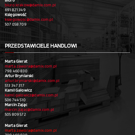
Biuro
biuro.krakow@damix.com.pl
691 821 349
Księgowość
ksiegowosc@damix.com.pl
507 058 709
PRZEDSTAWICIELE HANDLOWI
Marta Gierat
marta.zawora@damix.com.pl
798 460 830
Artur Bryniarski
artur.bryniarski@damix.com.pl
513 347 317
Kamil Gałowicz
kamil.galowicz@damix.com.pl
506 744 510
Marcin Zając
marcin.zajac@damix.com.pl
505 809 572
Marta Gierat
marta.zawora@damix.com.pl