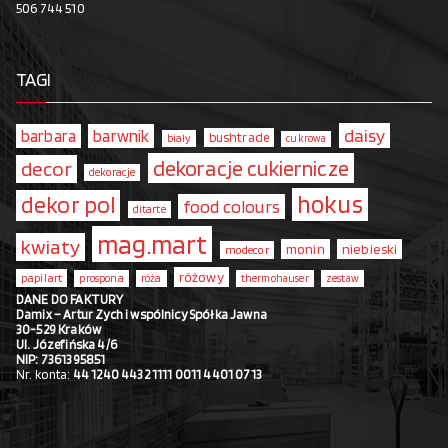
506 744 510
TAGI
daisy
barbara
barwnik
bushtrade
biały
cukrowa
dekoracje cukiernicze
decor
dekoracje
hokus
dekor pol
food colours
ditarte
mag.mart
kwiaty
monin
niebieski
modecor
różowy
papilart
prospona
róża
thermohauser
zestaw
DANE DO FAKTURY
Damix – Artur Zych i wspólnicy Spółka Jawna
30-529 Kraków
Ul. Józefińska 4/6
NIP: 7361395851
Nr. konta:
44 1240 4432 1111 0011 4401 0713