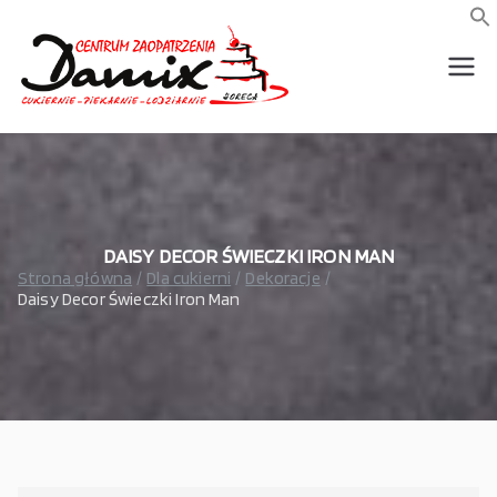
Przejdź
do
f
S
treści
wszystko dla piekarni,
Damix –
cukierni, lodziarni,
gastronomi
wszystko
dla
gastrono
DAISY DECOR ŚWIECZKI IRON MAN
Strona główna
Dla cukierni
Dekoracje
Daisy Decor Świeczki Iron Man
mii