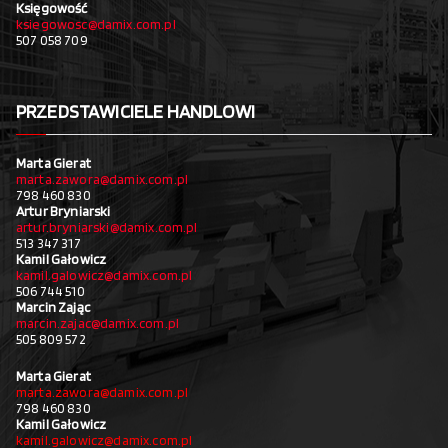
Księgowość
ksiegowosc@damix.com.pl
507 058 709
PRZEDSTAWICIELE HANDLOWI
Marta Gierat
marta.zawora@damix.com.pl
798 460 830
Artur Bryniarski
artur.bryniarski@damix.com.pl
513 347 317
Kamil Gałowicz
kamil.galowicz@damix.com.pl
506 744 510
Marcin Zając
marcin.zajac@damix.com.pl
505 809 572
Marta Gierat
marta.zawora@damix.com.pl
798 460 830
Kamil Gałowicz
kamil.galowicz@damix.com.pl