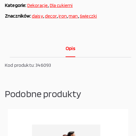
Kategorie:
Dekoracje
,
Dla cukierni
Znaczników:
daisy
,
decor
,
iron
,
man
,
świeczki
Opis
Kod produktu: 346093
Podobne produkty