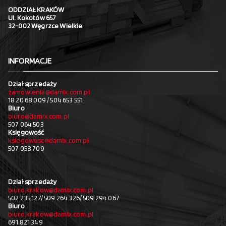
ODDZIAŁ KRAKÓW
Ul. Kokotów 657
32-002 Węgrzce Wielkie
INFORMACJE
Dział sprzedaży
zamowienia@damix.com.pl
18 20 68 009 / 504 653 551
Biuro
biuro@damix.com.pl
507 064 503
Księgowość
ksiegowosc@damix.com.pl
507 058 709
Dział sprzedaży
biuro.krakow@damix.com.pl
502 235 127/ 509 264 326/ 509 294 067
Biuro
biuro.krakow@damix.com.pl
691 821 349