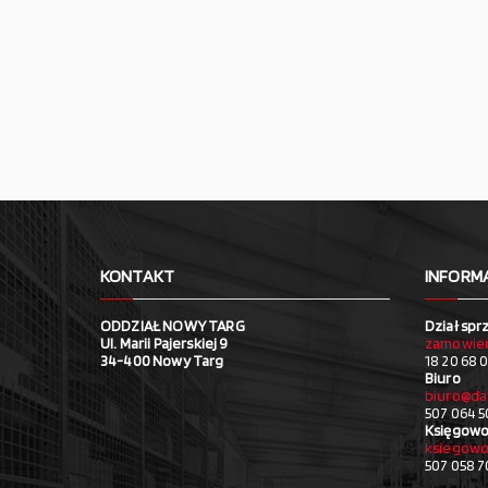
KONTAKT
INFORM
ODDZIAŁ NOWY TARG
Dział spr
Ul. Marii Pajerskiej 9
zamowien
34-400 Nowy Targ
18 20 68 0
Biuro
biuro@da
507 064 5
Księgowo
ksiegowo
507 058 