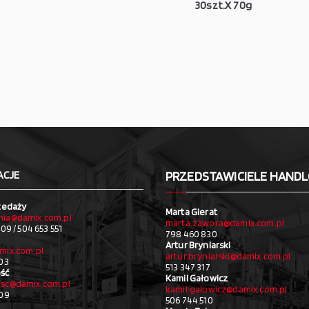
30szt.X 70g
ACJE
PRZEDSTAWICIELE HAND
zedaży
Marta Gierat
ia@damix.com.pl
marta.zawora@damix.com.pl
09 / 504 653 551
798 460 830
Artur Bryniarski
mix.com.pl
artur.bryniarski@damix.com.pl
03
513 347 317
ść
Kamil Gałowicz
sc@damix.com.pl
kamil.galowicz@damix.com.pl
709
506 744 510