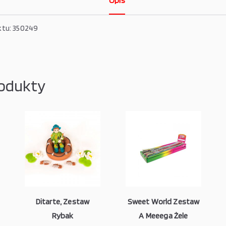
Opis
tu: 350249
odukty
Ditarte, Zestaw
Sweet World Zestaw
Rybak
A Meeega Żele