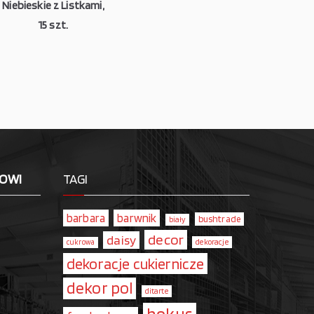
Niebieskie z Listkami,
15 szt.
LOWI
TAGI
barbara
barwnik
bushtrade
biały
decor
daisy
dekoracje
cukrowa
dekoracje cukiernicze
dekor pol
ditarte