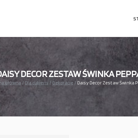
S
karni, cukierni, lodziarni, gastronomi
– wszystko dla gastronomi
DAISY DECOR ZESTAW ŚWINKA PEPP
na główna
Dla cukierni
Dekoracje
Daisy Decor Zestaw Świnka 