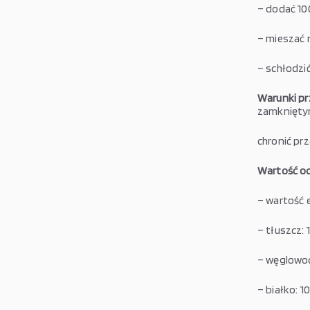
– dodać 10
– mieszać 
– schłodzić
Warunki p
zamknięty
chronić pr
Wartość od
– wartość 
– tłuszcz: 
– węglowod
– białko: 10