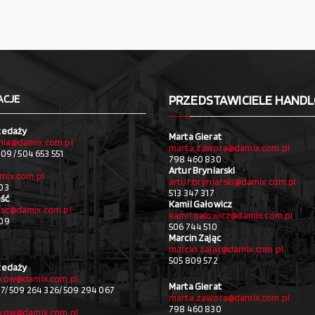
ACJE
PRZEDSTAWICIELE HAND
zedaży
Marta Gierat
ia@damix.com.pl
marta.zawora@damix.com.pl
09 / 504 653 551
798 460 830
Artur Bryniarski
mix.com.pl
artur.bryniarski@damix.com.pl
03
513 347 317
ść
Kamil Gałowicz
sc@damix.com.pl
kamil.galowicz@damix.com.pl
709
506 744 510
Marcin Zając
marcin.zajac@damix.com.pl
505 809 572
zedaży
akow@damix.com.pl
Marta Gierat
27/ 509 264 326/ 509 294 067
marta.zawora@damix.com.pl
798 460 830
akow@damix.com.pl