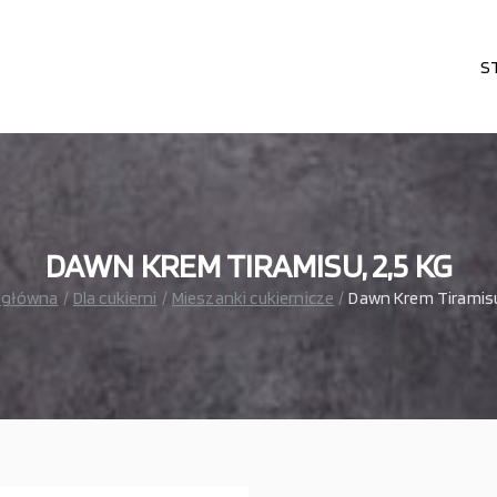
S
karni, cukierni, lodziarni, gastronomi
– wszystko dla gastronomi
DAWN KREM TIRAMISU, 2,5 KG
 główna
Dla cukierni
Mieszanki cukiernicze
Dawn Krem Tiramisu