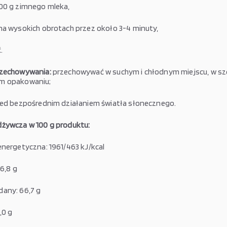
00 g zimnego mleka,
na wysokich obrotach przez około 3-4 minuty,
.
rzechowywania:
przechowywać w suchym i chłodnym miejscu, w sz
m opakowaniu;
zed bezpośrednim działaniem światła słonecznego.
żywcza w 100 g produktu:
energetyczna: 1961/463 kJ/kcal
16,8 g
any: 66,7 g
,0 g