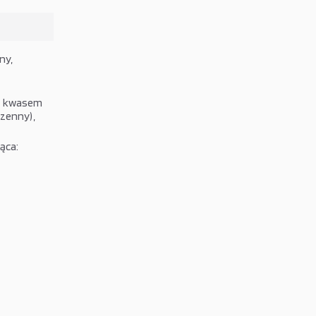
ny,
ne kwasem
zenny),
ąca: