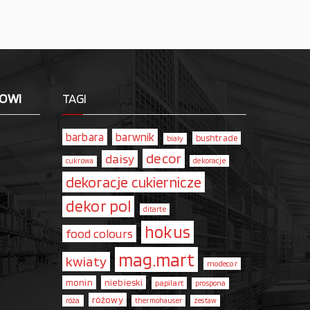
LOWI
TAGI
barbara
barwnik
bushtrade
biały
decor
daisy
dekoracje
cukrowa
dekoracje cukiernicze
dekor pol
ditarte
hokus
food colours
mag.mart
kwiaty
modecor
monin
niebieski
papilart
prospona
różowy
róża
thermohauser
zestaw