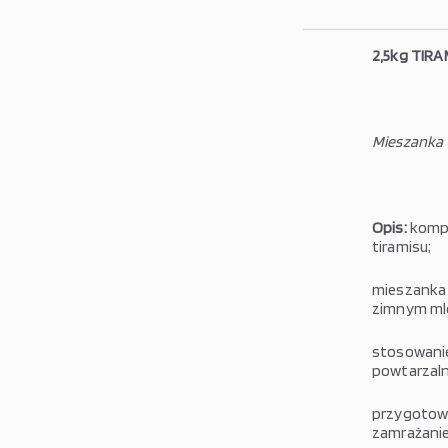
2,5kg TIRA
Mieszanka
Opis:
kompl
tiramisu;
mieszanka 
zimnym mle
stosowanie
powtarzaln
przygotowa
zamrażanie