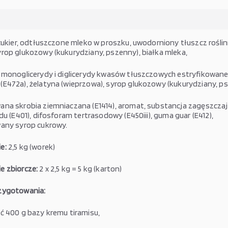
ukier, odtłuszczone mleko w proszku, uwodorniony tłuszcz roślin
rop glukozowy (kukurydziany, pszenny), białka mleka,
 monoglicerydy i diglicerydy kwasów tłuszczowych estryfikowa
E472a), żelatyna (wieprzowa), syrop glukozowy (kukurydziany, ps
na skrobia ziemniaczana (E1414), aromat, substancja zagęszczaj
du (E401), difosforam tertrasodowy (E450iii), guma guar (E412),
any syrop cukrowy.
e:
2,5 kg (worek)
 zbiorcze:
2 x 2,5 kg = 5 kg (karton)
zygotowania:
ć 400 g bazy kremu tiramisu,