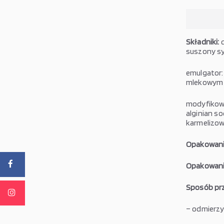
Składniki:
c
suszony sy
emulgator:
mlekowym (
modyfikowa
alginian so
karmelizow
Opakowani
Opakowanie
Sposób pr
– odmierzy