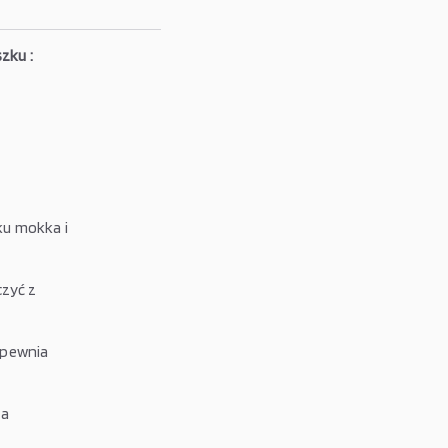
zku :
ku mokka i
czyć z
apewnia
na