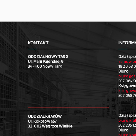
KONTAKT
INFORM
ODDZIAŁ NOWY TARG
Dział spr
Ul. Marii Pajerskiej 9
zamowien
34-400 Nowy Targ
18 20 68 0
Biuro
biuro@da
507 064 5
Księgowo
ksiegowo
507 058 
Dział spr
ODDZIAŁ KRAKÓW
biuro.kr
Ul. Kokotów 657
502 235 1
32-002 Węgrzce Wielkie
Biuro
biuro.kr