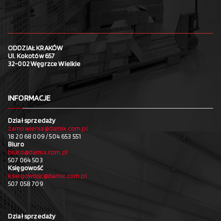
ODDZIAŁ KRAKÓW
Ul. Kokotów 657
32-002 Węgrzce Wielkie
INFORMACJE
Dział sprzedaży
zamowienia@damix.com.pl
18 20 68 009 / 504 653 551
Biuro
biuro@damix.com.pl
507 064 503
Księgowość
ksiegowosc@damix.com.pl
507 058 709
Dział sprzedaży