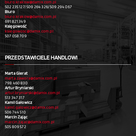
biuro.krakow@damix.com.pl
502 235 127/ 509 264 326/ 509 294 067
Biuro
biuro.krakow@damix.com.pl
691 821 349
Księgowość
ksiegowosc@damix.com.pl
507 058 709
PRZEDSTAWICIELE HANDLOWI
Marta Gierat
marta.zawora@damix.com.pl
798 460 830
Artur Bryniarski
artur.bryniarski@damix.com.pl
513 347 317
Kamil Gałowicz
kamil.galowicz@damix.com.pl
506 744 510
Marcin Zając
marcin.zajac@damix.com.pl
505 809 572