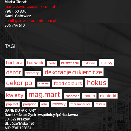
Marta Gierat
marta.zawora@damix.com.pl
798 460 830
Kamil Gałowicz
kamil.galowicz@damix.com.pl
506 744 510
TAGI
daisy
barbara
barwnik
bushtrade
biały
cukrowa
dekoracje cukiernicze
decor
dekoracje
hokus
dekor pol
food colours
ditarte
mag.mart
kwiaty
monin
niebieski
modecor
różowy
papilart
prospona
róża
thermohauser
zestaw
DANE DO FAKTURY
Damix – Artur Zych i wspólnicy Spółka Jawna
30-529 Kraków
Ul. Józefińska 4/6
NIP: 7361395851