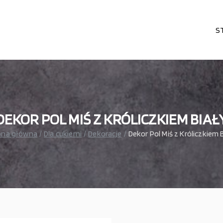
S
karni, cukierni, lodziarni, gastronomi
– wszystko dla gastronomi
DEKOR POL MIŚ Z KRÓLICZKIEM BIAŁ
ona główna
Dla cukierni
Dekoracje
Dekor Pol Miś z Króliczkiem 