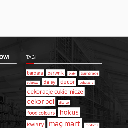
LOWI
TAGI
barbara
barwnik
bushtrade
biały
decor
daisy
dekoracje
cukrowa
dekoracje cukiernicze
dekor pol
ditarte
hokus
food colours
mag.mart
kwiaty
modecor