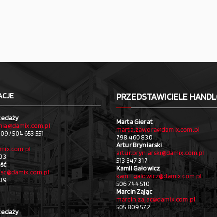
ACJE
PRZEDSTAWICIELE HAND
zedaży
Marta Gierat
ia@damix.com.pl
marta.zawora@damix.com.pl
09 / 504 653 551
798 460 830
Artur Bryniarski
mix.com.pl
artur.bryniarski@damix.com.pl
03
513 347 317
ść
Kamil Gałowicz
sc@damix.com.pl
kamil.galowicz@damix.com.pl
709
506 744 510
Marcin Zając
marcin.zajac@damix.com.pl
505 809 572
zedaży