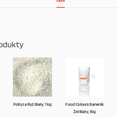
Opis
odukty
Polryza Ryż Biały, 1 kg
Food Colours Barwnik
Żel Biały, 35g