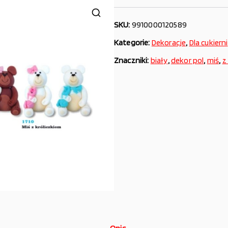
SKU:
9910000120589
Kategorie:
Dekoracje
,
Dla cukierni
Znaczniki:
biały
,
dekor pol
,
miś
,
z