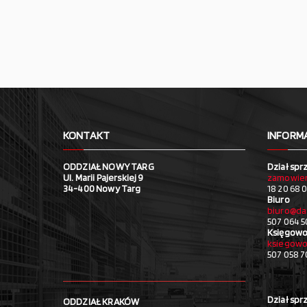
KONTAKT
INFORM
ODDZIAŁ NOWY TARG
Dział spr
Ul. Marii Pajerskiej 9
zamowien
34-400 Nowy Targ
18 20 68 0
Biuro
biuro@da
507 064 5
Księgowo
ksiegowo
507 058 
Dział spr
ODDZIAŁ KRAKÓW