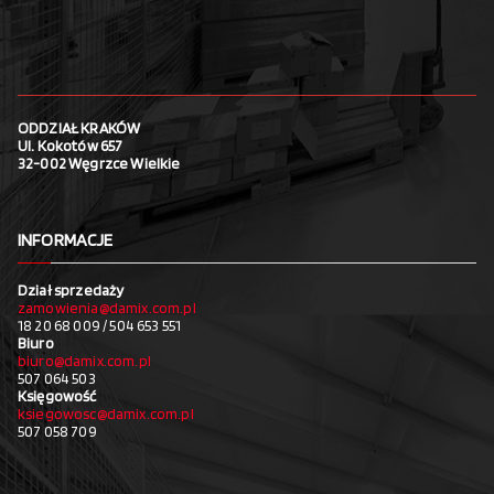
ODDZIAŁ KRAKÓW
Ul. Kokotów 657
32-002 Węgrzce Wielkie
INFORMACJE
Dział sprzedaży
zamowienia@damix.com.pl
18 20 68 009 / 504 653 551
Biuro
biuro@damix.com.pl
507 064 503
Księgowość
ksiegowosc@damix.com.pl
507 058 709