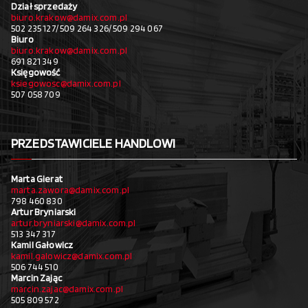
Dział sprzedaży
biuro.krakow@damix.com.pl
502 235 127/ 509 264 326/ 509 294 067
Biuro
biuro.krakow@damix.com.pl
691 821 349
Księgowość
ksiegowosc@damix.com.pl
507 058 709
PRZEDSTAWICIELE HANDLOWI
Marta Gierat
marta.zawora@damix.com.pl
798 460 830
Artur Bryniarski
artur.bryniarski@damix.com.pl
513 347 317
Kamil Gałowicz
kamil.galowicz@damix.com.pl
506 744 510
Marcin Zając
marcin.zajac@damix.com.pl
505 809 572