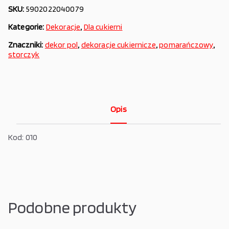
SKU:
5902022040079
Kategorie:
Dekoracje
,
Dla cukierni
Znaczniki:
dekor pol
,
dekoracje cukiernicze
,
pomarańczowy
,
storczyk
Opis
Kod: 010
Podobne produkty