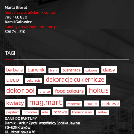
Marta Gierat
marta.zawora@damix.com.pl
798 460 830
Kamil Gałowicz
kamil.galowicz@damix.com.pl
506 744 510
TAGI
daisy
barbara
barwnik
bushtrade
biały
cukrowa
dekoracje cukiernicze
decor
dekoracje
hokus
dekor pol
food colours
ditarte
mag.mart
kwiaty
monin
niebieski
modecor
różowy
papilart
prospona
róża
thermohauser
zestaw
DANE DO FAKTURY
Damix – Artur Zych i wspólnicy Spółka Jawna
30-529 Kraków
Ul. Józefińska 4/6