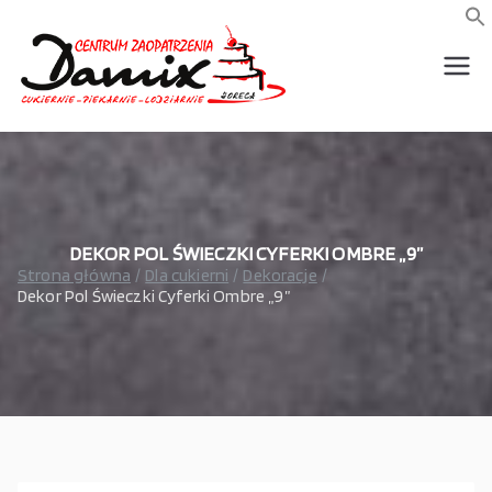
Przejdź
do
f
S
treści
wszystko dla piekarni,
Damix –
cukierni, lodziarni,
gastronomi
wszystko
dla
gastrono
DEKOR POL ŚWIECZKI CYFERKI OMBRE „9”
Strona główna
Dla cukierni
Dekoracje
Dekor Pol Świeczki Cyferki Ombre „9”
mii