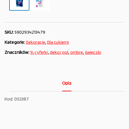
SKU:
5902934213479
Kategorie:
Dekoracje
,
Dla cukierni
Znaczników:
9
,
cyferki
,
dekor pol
,
ombre
,
świeczki
Opis
Kod: DS3387