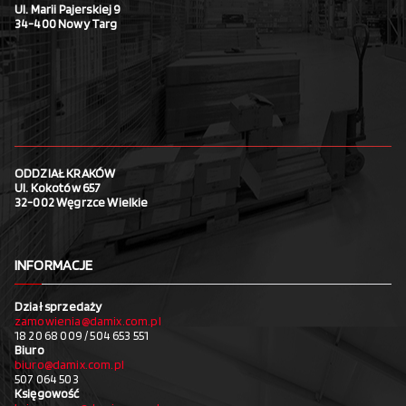
Ul. Marii Pajerskiej 9
34-400 Nowy Targ
ODDZIAŁ KRAKÓW
Ul. Kokotów 657
32-002 Węgrzce Wielkie
INFORMACJE
Dział sprzedaży
zamowienia@damix.com.pl
18 20 68 009 / 504 653 551
Biuro
biuro@damix.com.pl
507 064 503
Księgowość