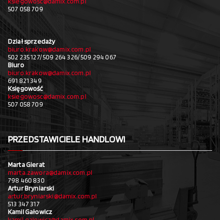
ksiegowosc@damix.com.pl
507 058 709
Dział sprzedaży
biuro.krakow@damix.com.pl
502 235 127/ 509 264 326/ 509 294 067
Biuro
biuro.krakow@damix.com.pl
691 821 349
Księgowość
ksiegowosc@damix.com.pl
507 058 709
PRZEDSTAWICIELE HANDLOWI
Marta Gierat
marta.zawora@damix.com.pl
798 460 830
Artur Bryniarski
artur.bryniarski@damix.com.pl
513 347 317
Kamil Gałowicz
kamil.galowicz@damix.com.pl