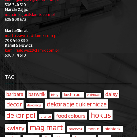
506 744 510
Marcin Zając
marcin.zajac@damix.com.pl
505 809 572
Marta Gierat
marta.zawora@damix.com.pl
798 460 830
Kamil Gałowicz
kamil.galowicz@damix.com.pl
506 744 510
TAGI
daisy
barbara
barwnik
bushtrade
biały
cukrowa
dekoracje cukiernicze
decor
dekoracje
hokus
dekor pol
food colours
ditarte
mag.mart
kwiaty
monin
niebieski
modecor