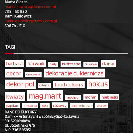
Marta Gierat
marta.zawora@damix.com.pl
798 460 830
Kamil Gałowicz
kamil.galowicz@damix.com.pl
506 744 510
TAGI
daisy
barbara
barwnik
bushtrade
biały
cukrowa
dekoracje cukiernicze
decor
dekoracje
hokus
dekor pol
food colours
ditarte
mag.mart
kwiaty
monin
niebieski
modecor
różowy
papilart
prospona
róża
thermohauser
zestaw
DANE DO FAKTURY
Damix – Artur Zych i wspólnicy Spółka Jawna
30-529 Kraków
Ul. Józefińska 4/6
NIP: 7361395851