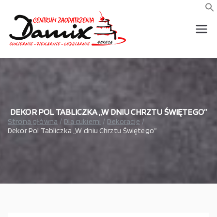
Przejdź
do
f
S
treści
wszystko dla piekarni,
Damix –
cukierni, lodziarni,
gastronomi
wszystko
dla
gastrono
DEKOR POL TABLICZKA „W DNIU CHRZTU ŚWIĘTEGO”
Strona główna
Dla cukierni
Dekoracje
Dekor Pol Tabliczka „W dniu Chrztu Świętego”
mii