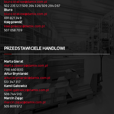
biuro.krakow@damix.com.pl
502 235 127/ 509 264 326/ 509 294 067
Biuro
biuro.krakow@damix.com.pl
691 821 349
Księgowość
ksiegowosc@damix.com.pl
507 058 709
PRZEDSTAWICIELE HANDLOWI
Marta Gierat
marta.zawora@damix.com.pl
798 460 830
Artur Bryniarski
artur.bryniarski@damix.com.pl
513 347 317
Kamil Gałowicz
kamil.galowicz@damix.com.pl
506 744 510
Marcin Zając
marcin.zajac@damix.com.pl
505 809 572