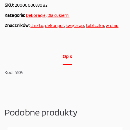
SKU:
2000000033082
Kategorie:
Dekoracje
,
Dla cukierni
Znaczników:
chrztu
,
dekor pol
,
świętego
,
tabliczka
,
w dniu
Opis
Kod: 4104
Podobne produkty