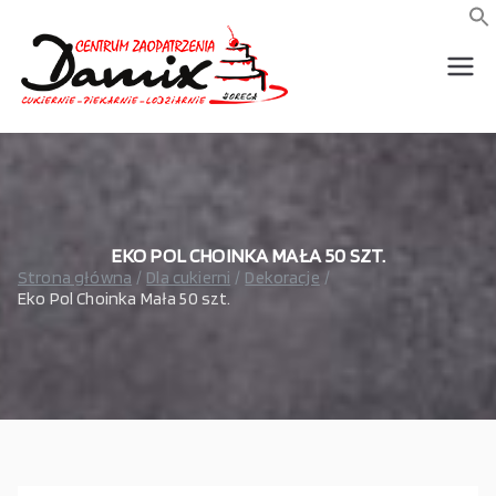
Przejdź
do
f
S
treści
wszystko dla piekarni,
Damix –
cukierni, lodziarni,
gastronomi
wszystko
dla
gastrono
EKO POL CHOINKA MAŁA 50 SZT.
Strona główna
Dla cukierni
Dekoracje
Eko Pol Choinka Mała 50 szt.
mii