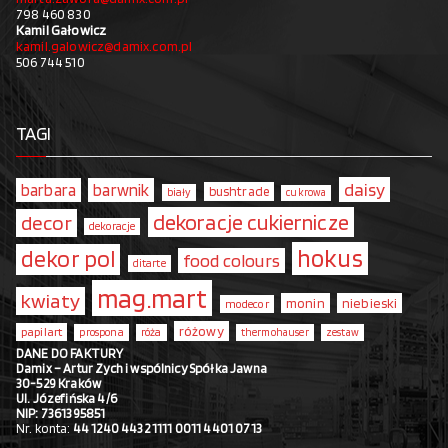
798 460 830
Kamil Gałowicz
kamil.galowicz@damix.com.pl
506 744 510
TAGI
daisy
barbara
barwnik
bushtrade
biały
cukrowa
dekoracje cukiernicze
decor
dekoracje
hokus
dekor pol
food colours
ditarte
mag.mart
kwiaty
monin
niebieski
modecor
różowy
papilart
prospona
róża
thermohauser
zestaw
DANE DO FAKTURY
Damix – Artur Zych i wspólnicy Spółka Jawna
30-529 Kraków
Ul. Józefińska 4/6
NIP: 7361395851
Nr. konta:
44 1240 4432 1111 0011 4401 0713