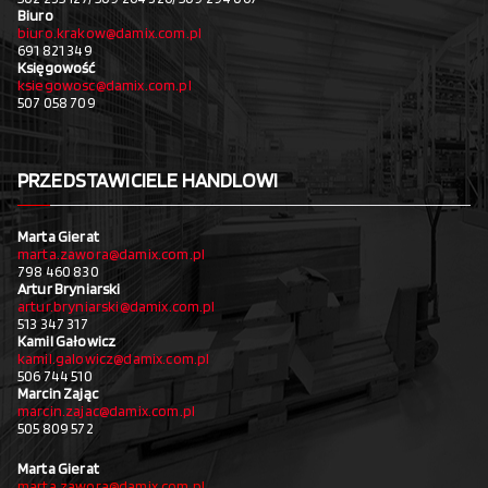
Biuro
biuro.krakow@damix.com.pl
691 821 349
Księgowość
ksiegowosc@damix.com.pl
507 058 709
PRZEDSTAWICIELE HANDLOWI
Marta Gierat
marta.zawora@damix.com.pl
798 460 830
Artur Bryniarski
artur.bryniarski@damix.com.pl
513 347 317
Kamil Gałowicz
kamil.galowicz@damix.com.pl
506 744 510
Marcin Zając
marcin.zajac@damix.com.pl
505 809 572
Marta Gierat
marta.zawora@damix.com.pl