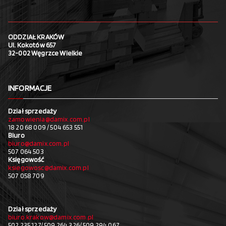
ODDZIAŁ KRAKÓW
Ul. Kokotów 657
32-002 Węgrzce Wielkie
INFORMACJE
Dział sprzedaży
zamowienia@damix.com.pl
18 20 68 009 / 504 653 551
Biuro
biuro@damix.com.pl
507 064 503
Księgowość
ksiegowosc@damix.com.pl
507 058 709
Dział sprzedaży
biuro.krakow@damix.com.pl
502 235 127/ 509 264 326/ 509 294 067