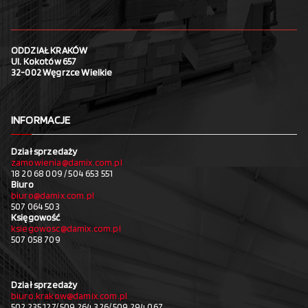
ODDZIAŁ KRAKÓW
Ul. Kokotów 657
32-002 Węgrzce Wielkie
INFORMACJE
Dział sprzedaży
zamowienia@damix.com.pl
18 20 68 009 / 504 653 551
Biuro
biuro@damix.com.pl
507 064 503
Księgowość
ksiegowosc@damix.com.pl
507 058 709
Dział sprzedaży
biuro.krakow@damix.com.pl
502 235 127/ 509 264 326/ 509 294 067