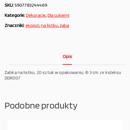
SKU:
5907783244469
Kategorie:
Dekoracje
,
Dla cukierni
Znaczniki:
ekopol
,
na listku
,
żaba
Opis
Żabka na listku, 20 sztuk w opakowaniu, Φ 3 cm ,nr indeksu
DDR007
Podobne produkty