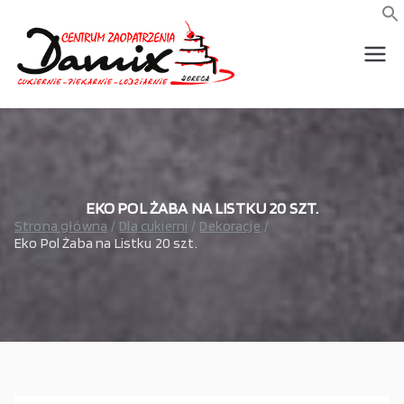
Przejdź
do
f
S
treści
wszystko dla piekarni,
Damix –
cukierni, lodziarni,
gastronomi
wszystko
dla
gastrono
EKO POL ŻABA NA LISTKU 20 SZT.
Strona główna
Dla cukierni
Dekoracje
Eko Pol Żaba na Listku 20 szt.
mii