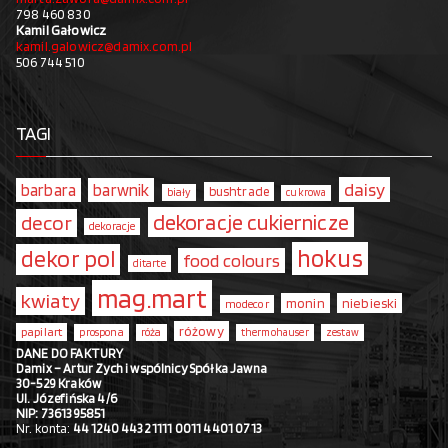
798 460 830
Kamil Gałowicz
kamil.galowicz@damix.com.pl
506 744 510
TAGI
daisy
barbara
barwnik
bushtrade
biały
cukrowa
dekoracje cukiernicze
decor
dekoracje
hokus
dekor pol
food colours
ditarte
mag.mart
kwiaty
monin
niebieski
modecor
różowy
papilart
prospona
róża
thermohauser
zestaw
DANE DO FAKTURY
Damix – Artur Zych i wspólnicy Spółka Jawna
30-529 Kraków
Ul. Józefińska 4/6
NIP: 7361395851
Nr. konta:
44 1240 4432 1111 0011 4401 0713