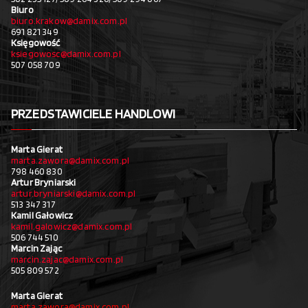
Biuro
biuro.krakow@damix.com.pl
691 821 349
Księgowość
ksiegowosc@damix.com.pl
507 058 709
PRZEDSTAWICIELE HANDLOWI
Marta Gierat
marta.zawora@damix.com.pl
798 460 830
Artur Bryniarski
artur.bryniarski@damix.com.pl
513 347 317
Kamil Gałowicz
kamil.galowicz@damix.com.pl
506 744 510
Marcin Zając
marcin.zajac@damix.com.pl
505 809 572
Marta Gierat
marta.zawora@damix.com.pl