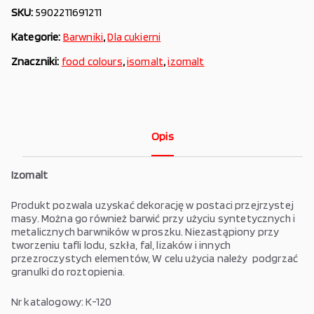
SKU:
5902211691211
Kategorie:
Barwniki
,
Dla cukierni
Znaczniki:
food colours
,
isomalt
,
izomalt
Opis
Izomalt
Produkt pozwala uzyskać dekorację w postaci przejrzystej
masy. Można go również barwić przy użyciu syntetycznych i
metalicznych barwników w proszku. Niezastąpiony przy
tworzeniu tafli lodu, szkła, fal, lizaków i innych
przezroczystych elementów, W celu użycia należy podgrzać
granulki do roztopienia.
Nr katalogowy: K-120