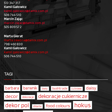
513 347 317
Kamil Gałowicz
kamil.galowicz@damix.com.pl
506 744 510
Marcin Zając
marcin.zajac@damix.com.pl
505 809 572
Marta Gierat
marta.zawora@damix.com.pl
798 460 830
Kamil Gałowicz
kamil.galowicz@damix.com.pl
506 744 510
TAGI
daisy
barbara
barwnik
bushtrade
biały
cukrowa
dekoracje cukiernicze
decor
dekoracje
hokus
dekor pol
food colours
ditarte