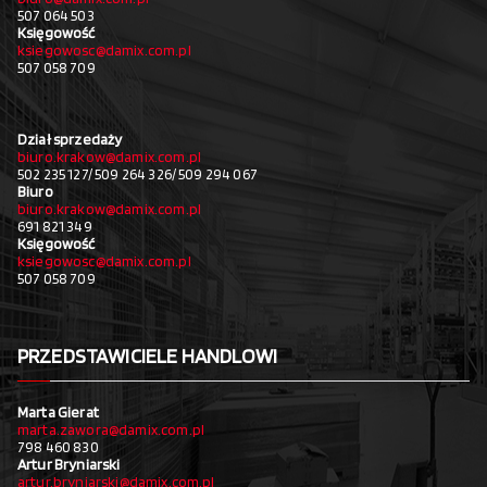
507 064 503
Księgowość
ksiegowosc@damix.com.pl
507 058 709
Dział sprzedaży
biuro.krakow@damix.com.pl
502 235 127/ 509 264 326/ 509 294 067
Biuro
biuro.krakow@damix.com.pl
691 821 349
Księgowość
ksiegowosc@damix.com.pl
507 058 709
PRZEDSTAWICIELE HANDLOWI
Marta Gierat
marta.zawora@damix.com.pl
798 460 830
Artur Bryniarski
artur.bryniarski@damix.com.pl