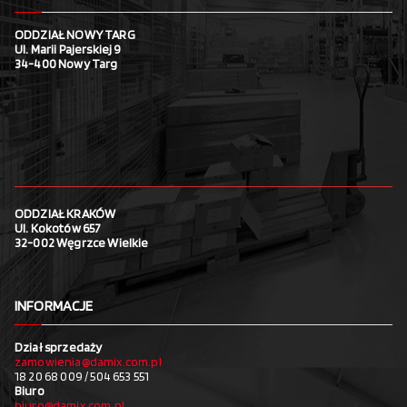
ODDZIAŁ NOWY TARG
Ul. Marii Pajerskiej 9
34-400 Nowy Targ
ODDZIAŁ KRAKÓW
Ul. Kokotów 657
32-002 Węgrzce Wielkie
INFORMACJE
Dział sprzedaży
zamowienia@damix.com.pl
18 20 68 009 / 504 653 551
Biuro
biuro@damix.com.pl