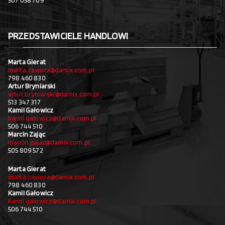
507 058 709
PRZEDSTAWICIELE HANDLOWI
Marta Gierat
marta.zawora@damix.com.pl
798 460 830
Artur Bryniarski
artur.bryniarski@damix.com.pl
513 347 317
Kamil Gałowicz
kamil.galowicz@damix.com.pl
506 744 510
Marcin Zając
marcin.zajac@damix.com.pl
505 809 572
Marta Gierat
marta.zawora@damix.com.pl
798 460 830
Kamil Gałowicz
kamil.galowicz@damix.com.pl
506 744 510