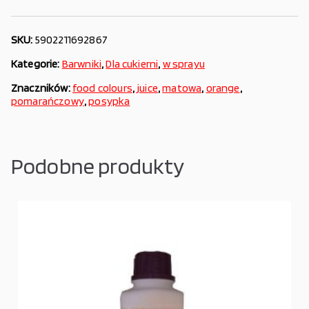
SKU:
5902211692867
Kategorie:
Barwniki
,
Dla cukierni
,
w sprayu
Znaczników:
food colours
,
juice
,
matowa
,
orange
,
pomarańczowy
,
posypka
Podobne produkty