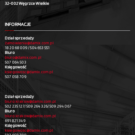
32-002 Węgrzce Wielkie
INFORMACJE
Dział sprzedaży
zamowienia@damix.com.pl
18 20 68 009 / 504 653 551
Biuro
biuro@damix.com.pl
507 064 503
Księgowość
ksiegowosc@damix.com.pl
507 058 709
Dział sprzedaży
biuro.krakow@damix.com.pl
502 235 127/ 509 264 326/ 509 294 067
Biuro
biuro.krakow@damix.com.pl
691 821 349
Księgowość
ksiegowosc@damix.com.pl