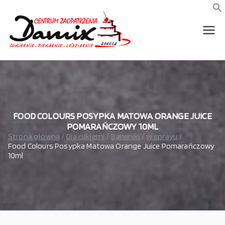
Przejdź
do
f
S
treści
wszystko dla piekarni,
Damix –
cukierni, lodziarni,
gastronomi
wszystko
dla
gastrono
FOOD COLOURS POSYPKA MATOWA ORANGE JUICE
POMARAŃCZOWY 10ML
Strona główna
Dla cukierni
Barwniki
w sprayu
mii
Food Colours Posypka Matowa Orange Juice Pomarańczowy
10ml