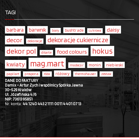
TAGI
daisy
barbara
barwnik
bushtrade
biały
cukrowa
dekoracje cukiernicze
decor
dekoracje
hokus
dekor pol
food colours
ditarte
mag.mart
kwiaty
monin
niebieski
modecor
różowy
papilart
prospona
róża
thermohauser
zestaw
DANE DO FAKTURY
Damix – Artur Zych i wspólnicy Spółka Jawna
30-529 Kraków
Ul. Józefińska 4/6
NIP: 7361395851
Nr. konta:
44 1240 4432 1111 0011 4401 0713