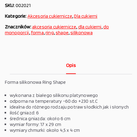
SKU:
002021
Kategorie:
Akcesoria cukiernicze
,
Dla cukierni
Znaczników:
akcesoria cukiernicze
,
dla cukierni
,
do
monoporcji
,
forma
,
ring
,
shape
,
silikonowa
Opis
Forma silikonowa Ring Shape
wykonana z białego silikonu platynowego
odporna na temperatury -60 do +230 st.C
idealna do różnego rodzaju potraw słodkich jak i słonych
ilość gniazd: 6
średnica gniazda: około 6 cm
wymiar formy: 17 x 29 cm
wymiary chmurki: około 4,5 x 4 cm