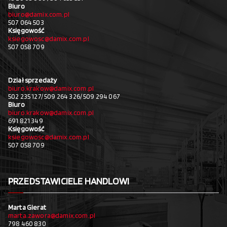
Biuro
biuro@damix.com.pl
507 064 503
Księgowość
ksiegowosc@damix.com.pl
507 058 709
Dział sprzedaży
biuro.krakow@damix.com.pl
502 235 127/ 509 264 326/ 509 294 067
Biuro
biuro.krakow@damix.com.pl
691 821 349
Księgowość
ksiegowosc@damix.com.pl
507 058 709
PRZEDSTAWICIELE HANDLOWI
Marta Gierat
marta.zawora@damix.com.pl
798 460 830