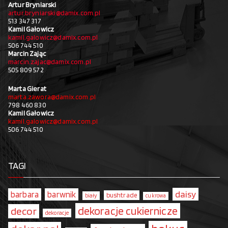
Artur Bryniarski
artur.bryniarski@damix.com.pl
513 347 317
Kamil Gałowicz
kamil.galowicz@damix.com.pl
506 744 510
Marcin Zając
marcin.zajac@damix.com.pl
505 809 572
Marta Gierat
marta.zawora@damix.com.pl
798 460 830
Kamil Gałowicz
kamil.galowicz@damix.com.pl
506 744 510
TAGI
daisy
barbara
barwnik
bushtrade
biały
cukrowa
dekoracje cukiernicze
decor
dekoracje