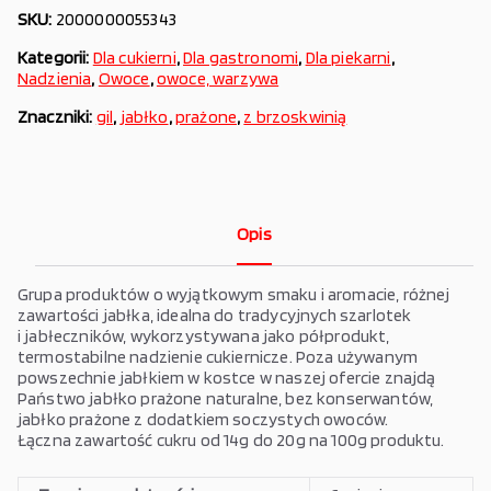
SKU:
2000000055343
Kategorii:
Dla cukierni
,
Dla gastronomi
,
Dla piekarni
,
Nadzienia
,
Owoce
,
owoce, warzywa
Znaczniki:
gil
,
jabłko
,
prażone
,
z brzoskwinią
Opis
Grupa produktów o wyjątkowym smaku i aromacie, różnej
zawartości jabłka, idealna do tradycyjnych szarlotek
i jabłeczników, wykorzystywana jako półprodukt,
termostabilne nadzienie cukiernicze. Poza używanym
powszechnie jabłkiem w kostce w naszej ofercie znajdą
Państwo jabłko prażone naturalne, bez konserwantów,
jabłko prażone z dodatkiem soczystych owoców.
Łączna zawartość cukru od 14g do 20g na 100g produktu.