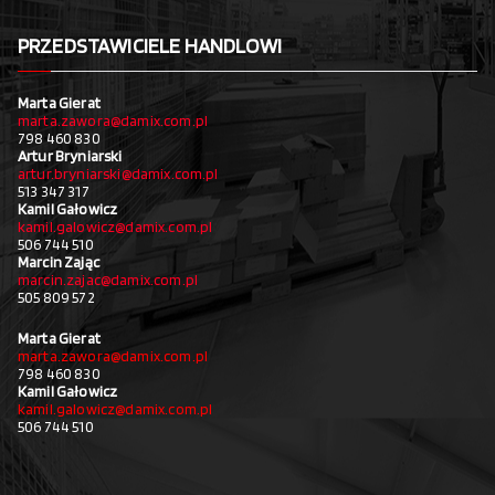
PRZEDSTAWICIELE HANDLOWI
Marta Gierat
marta.zawora@damix.com.pl
798 460 830
Artur Bryniarski
artur.bryniarski@damix.com.pl
513 347 317
Kamil Gałowicz
kamil.galowicz@damix.com.pl
506 744 510
Marcin Zając
marcin.zajac@damix.com.pl
505 809 572
Marta Gierat
marta.zawora@damix.com.pl
798 460 830
Kamil Gałowicz
kamil.galowicz@damix.com.pl
506 744 510