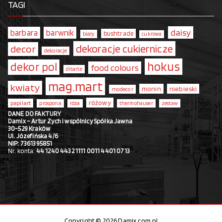
TAGI
daisy
barbara
barwnik
bushtrade
biały
cukrowa
dekoracje cukiernicze
decor
dekoracje
hokus
dekor pol
food colours
ditarte
mag.mart
kwiaty
monin
niebieski
modecor
różowy
papilart
prospona
róża
thermohauser
zestaw
DANE DO FAKTURY
Damix – Artur Zych i wspólnicy Spółka Jawna
30-529 Kraków
Ul. Józefińska 4/6
NIP: 7361395851
Nr. konta:
44 1240 4432 1111 0011 4401 0713
Copyright © 2026 Damix.com.pl