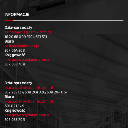
INFORMACJE
Dział sprzedaży
zamowienia@damix.com.pl
18 20 68 009 / 504 653 551
Biuro
biuro@damix.com.pl
507 064 503
Księgowość
ksiegowosc@damix.com.pl
507 058 709
Dział sprzedaży
biuro.krakow@damix.com.pl
502 235 127/ 509 264 326/ 509 294 067
Biuro
biuro.krakow@damix.com.pl
691 821 349
Księgowość
ksiegowosc@damix.com.pl
507 058 709