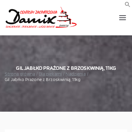
Przejdź
do
f
S
treści
wszystko dla piekarni,
Damix –
cukierni, lodziarni,
gastronomi
wszystko
dla
gastrono
GIL JABŁKO PRAŻONE Z BRZOSKWINIĄ, 11KG
Strona główna
Dla piekarni
Nadzienia
Gil Jabłko Prażone z Brzoskwinią, 11kg
mii