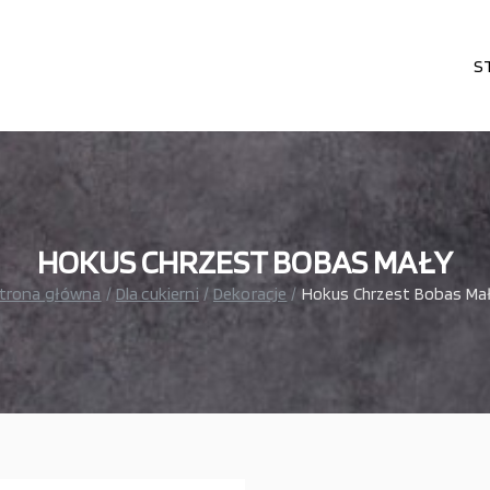
S
karni, cukierni, lodziarni, gastronomi
– wszystko dla gastronomi
HOKUS CHRZEST BOBAS MAŁY
trona główna
Dla cukierni
Dekoracje
Hokus Chrzest Bobas Ma