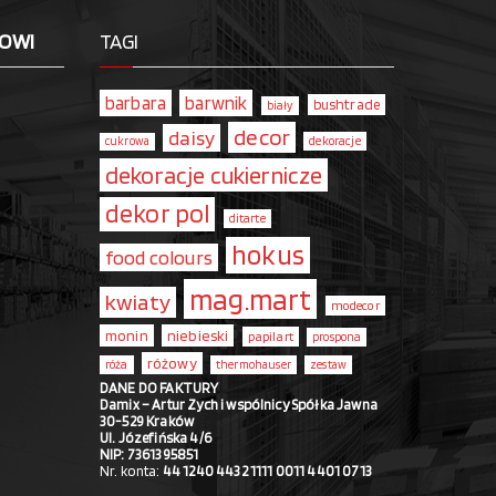
LOWI
TAGI
barbara
barwnik
bushtrade
biały
decor
daisy
dekoracje
cukrowa
dekoracje cukiernicze
dekor pol
ditarte
hokus
food colours
mag.mart
kwiaty
modecor
monin
niebieski
papilart
prospona
różowy
róża
thermohauser
zestaw
DANE DO FAKTURY
Damix – Artur Zych i wspólnicy Spółka Jawna
30-529 Kraków
Ul. Józefińska 4/6
NIP: 7361395851
Nr. konta:
44 1240 4432 1111 0011 4401 0713