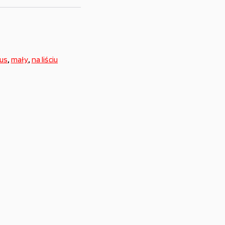
us
,
mały
,
na liściu