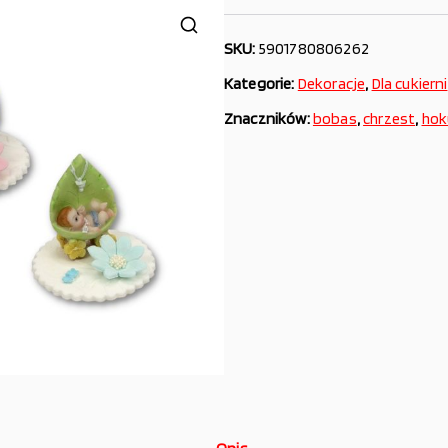
SKU:
5901780806262
Kategorie:
Dekoracje
,
Dla cukierni
Znaczników:
bobas
,
chrzest
,
hok