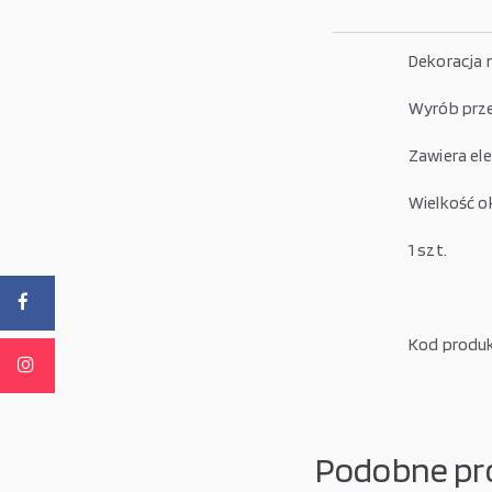
Dekoracja n
Wyrób prze
Zawiera el
Wielkość ok
1 szt.
Kod produk
Podobne pr