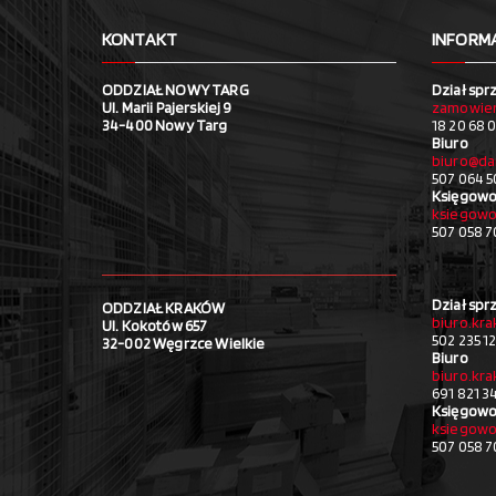
KONTAKT
INFORM
ODDZIAŁ NOWY TARG
Dział spr
Ul. Marii Pajerskiej 9
zamowien
34-400 Nowy Targ
18 20 68 0
Biuro
biuro@da
507 064 5
Księgowo
ksiegowo
507 058 
Dział spr
ODDZIAŁ KRAKÓW
biuro.kr
Ul. Kokotów 657
502 235 1
32-002 Węgrzce Wielkie
Biuro
biuro.kr
691 821 3
Księgowo
ksiegowo
507 058 