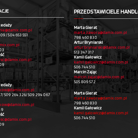
ACJE
PRZEDSTAWICIELE HAND
zedaży
Marta Gierat
ia@damix.com.pl
marta.zawora@damix.com.pl
09 / 504 653 551
798 460 830
Artur Bryniarski
mix.com.pl
artur.bryniarski@damix.com.pl
03
513 347 317
ść
Kamil Gałowicz
sc@damix.com.pl
kamil.galowicz@damix.com.pl
709
506 744 510
Marcin Zając
marcin.zajac@damix.com.pl
505 809 572
zedaży
akow@damix.com.pl
Marta Gierat
27/ 509 264 326/ 509 294 067
marta.zawora@damix.com.pl
798 460 830
akow@damix.com.pl
Kamil Gałowicz
49
kamil.galowicz@damix.com.pl
ść
506 744 510
sc@damix.com.pl
709