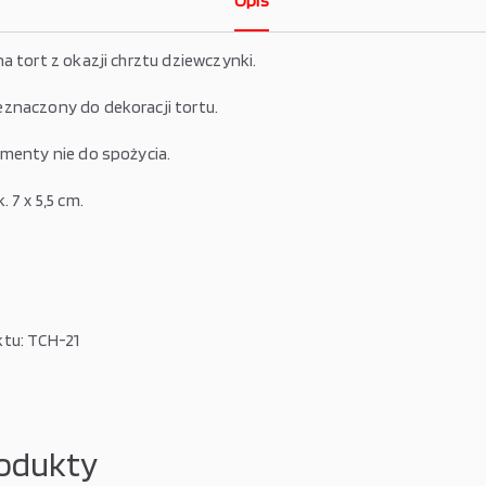
Opis
a tort z okazji chrztu dziewczynki.
znaczony do dekoracji tortu.
ementy nie do spożycia.
. 7 x 5,5 cm.
tu: TCH-21
odukty