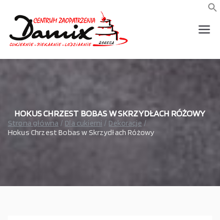
Przejdź
do
f
S
treści
wszystko dla piekarni,
Damix –
cukierni, lodziarni,
gastronomi
wszystko
dla
gastrono
HOKUS CHRZEST BOBAS W SKRZYDŁACH RÓŻOWY
Strona główna
Dla cukierni
Dekoracje
Hokus Chrzest Bobas w Skrzydłach Różowy
mii