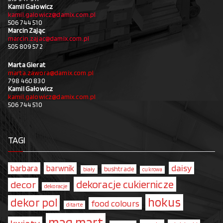
Kamil Gałowicz
kamil.galowicz@damix.com.pl
506 744 510
Marcin Zając
marcin.zajac@damix.com.pl
505 809 572
Marta Gierat
marta.zawora@damix.com.pl
798 460 830
Kamil Gałowicz
kamil.galowicz@damix.com.pl
506 744 510
TAGI
daisy
barbara
barwnik
bushtrade
biały
cukrowa
dekoracje cukiernicze
decor
dekoracje
hokus
dekor pol
food colours
ditarte
mag.mart