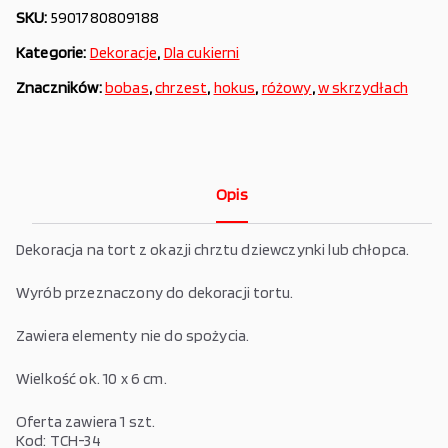
SKU:
5901780809188
Kategorie:
Dekoracje
,
Dla cukierni
Znaczników:
bobas
,
chrzest
,
hokus
,
różowy
,
w skrzydłach
Opis
Dekoracja na tort z okazji chrztu dziewczynki lub chłopca.
Wyrób przeznaczony do dekoracji tortu.
Zawiera elementy nie do spożycia.
Wielkość ok. 10 x 6 cm.
Oferta zawiera 1 szt.
Kod: TCH-34