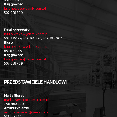
507 064 503
Księgowość
ksiegowosc@damix.com.pl
507 058 709
Dział sprzedaży
biuro.krakow@damix.com.pl
502 235 127/ 509 264 326/ 509 294 067
Biuro
biuro.krakow@damix.com.pl
691 821 349
Księgowość
ksiegowosc@damix.com.pl
507 058 709
PRZEDSTAWICIELE HANDLOWI
Marta Gierat
marta.zawora@damix.com.pl
798 460 830
Artur Bryniarski
artur.bryniarski@damix.com.pl
513 347 317