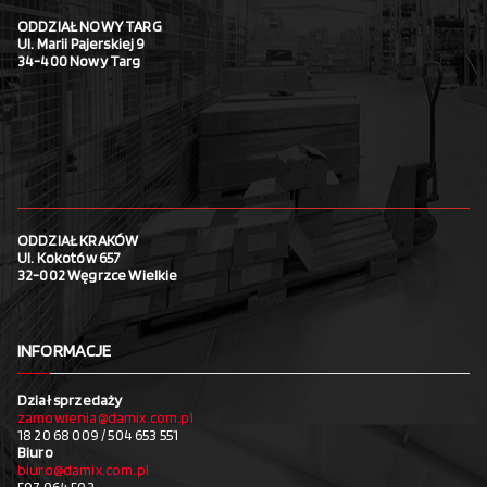
ODDZIAŁ NOWY TARG
Ul. Marii Pajerskiej 9
34-400 Nowy Targ
ODDZIAŁ KRAKÓW
Ul. Kokotów 657
32-002 Węgrzce Wielkie
INFORMACJE
Dział sprzedaży
zamowienia@damix.com.pl
18 20 68 009 / 504 653 551
Biuro
biuro@damix.com.pl