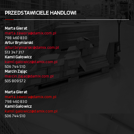
PRZEDSTAWICIELE HANDLOWI
Marta Gierat
marta.zawora@damix.com.pl
798 460 830
Artur Bryniarski
artur.bryniarski@damix.com.pl
513 347 317
Kamil Gałowicz
kamil.galowicz@damix.com.pl
506 744 510
Marcin Zając
marcin.zajac@damix.com.pl
505 809 572
Marta Gierat
marta.zawora@damix.com.pl
798 460 830
Kamil Gałowicz
kamil.galowicz@damix.com.pl
506 744 510