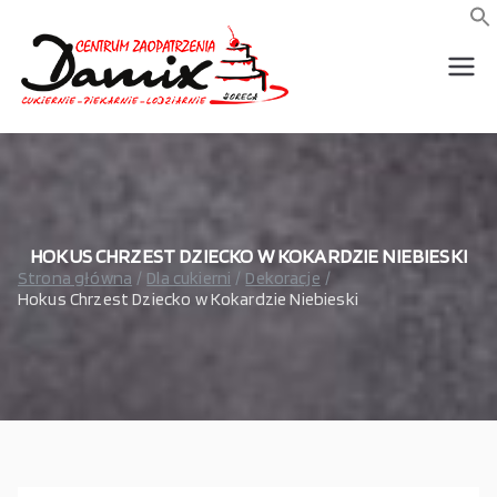
Przejdź
do
f
S
treści
wszystko dla piekarni,
Damix –
cukierni, lodziarni,
gastronomi
wszystko
dla
gastrono
HOKUS CHRZEST DZIECKO W KOKARDZIE NIEBIESKI
Strona główna
Dla cukierni
Dekoracje
Hokus Chrzest Dziecko w Kokardzie Niebieski
mii