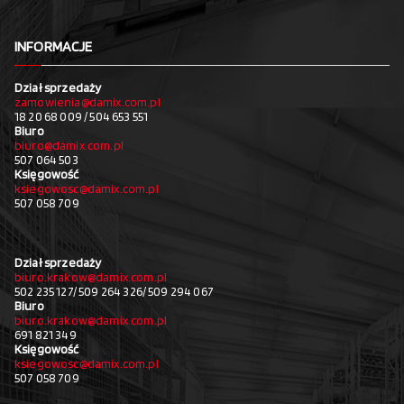
INFORMACJE
Dział sprzedaży
zamowienia@damix.com.pl
18 20 68 009 / 504 653 551
Biuro
biuro@damix.com.pl
507 064 503
Księgowość
ksiegowosc@damix.com.pl
507 058 709
Dział sprzedaży
biuro.krakow@damix.com.pl
502 235 127/ 509 264 326/ 509 294 067
Biuro
biuro.krakow@damix.com.pl
691 821 349
Księgowość
ksiegowosc@damix.com.pl
507 058 709