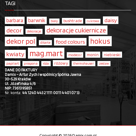
TAGI
daisy
barbara
barwnik
bushtrade
biały
cukrowa
dekoracje cukiernicze
decor
dekoracje
hokus
dekor pol
food colours
ditarte
mag.mart
kwiaty
monin
niebieski
modecor
różowy
papilart
prospona
róża
thermohauser
zestaw
DANE DO FAKTURY
Damix – Artur Zych i wspólnicy Spółka Jawna
30-529 Kraków
Ul. Józefińska 4/6
NIP: 7361395851
Nr. konta:
44 1240 4432 1111 0011 4401 0713
Copyright © 2026 Damix.com.pl