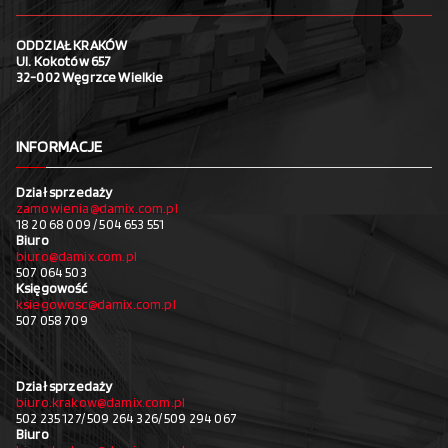
ODDZIAŁ KRAKÓW
Ul. Kokotów 657
32-002 Węgrzce Wielkie
INFORMACJE
Dział sprzedaży
zamowienia@damix.com.pl
18 20 68 009 / 504 653 551
Biuro
biuro@damix.com.pl
507 064 503
Księgowość
ksiegowosc@damix.com.pl
507 058 709
Dział sprzedaży
biuro.krakow@damix.com.pl
502 235 127/ 509 264 326/ 509 294 067
Biuro