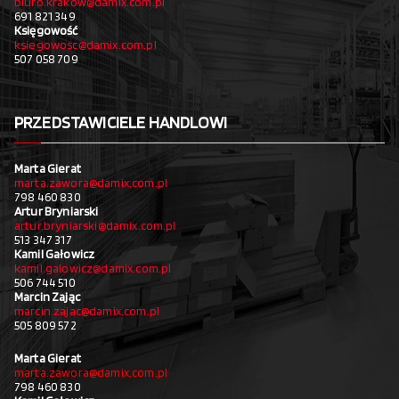
biuro.krakow@damix.com.pl
691 821 349
Księgowość
ksiegowosc@damix.com.pl
507 058 709
PRZEDSTAWICIELE HANDLOWI
Marta Gierat
marta.zawora@damix.com.pl
798 460 830
Artur Bryniarski
artur.bryniarski@damix.com.pl
513 347 317
Kamil Gałowicz
kamil.galowicz@damix.com.pl
506 744 510
Marcin Zając
marcin.zajac@damix.com.pl
505 809 572
Marta Gierat
marta.zawora@damix.com.pl
798 460 830