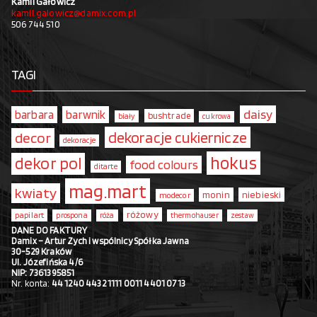
Kamil Gałowicz
kamil.galowicz@damix.com.pl
506 744 510
TAGI
daisy
barbara
barwnik
bushtrade
biały
cukrowa
dekoracje cukiernicze
decor
dekoracje
hokus
dekor pol
food colours
ditarte
mag.mart
kwiaty
monin
niebieski
modecor
różowy
papilart
prospona
róża
thermohauser
zestaw
DANE DO FAKTURY
Damix – Artur Zych i wspólnicy Spółka Jawna
30-529 Kraków
Ul. Józefińska 4/6
NIP: 7361395851
Nr. konta:
44 1240 4432 1111 0011 4401 0713