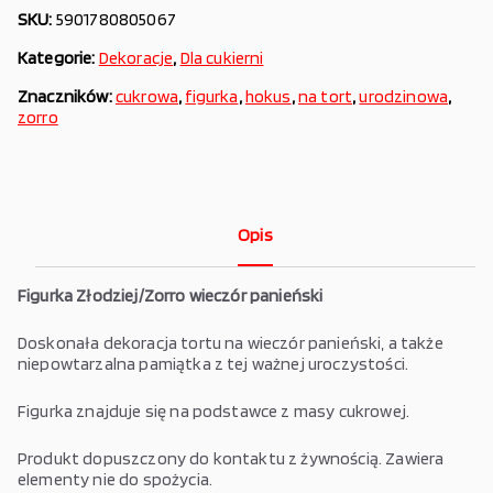
SKU:
5901780805067
Kategorie:
Dekoracje
,
Dla cukierni
Znaczników:
cukrowa
,
figurka
,
hokus
,
na tort
,
urodzinowa
,
zorro
Opis
Figurka Złodziej/Zorro wieczór panieński
Doskonała dekoracja tortu na wieczór panieński, a także
niepowtarzalna pamiątka z tej ważnej uroczystości.
Figurka znajduje się na podstawce z masy cukrowej.
Produkt dopuszczony do kontaktu z żywnością. Zawiera
elementy nie do spożycia.