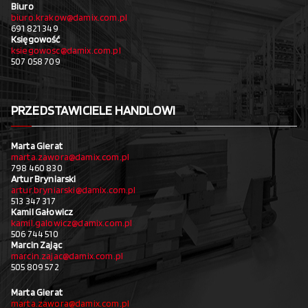
Biuro
biuro.krakow@damix.com.pl
691 821 349
Księgowość
ksiegowosc@damix.com.pl
507 058 709
PRZEDSTAWICIELE HANDLOWI
Marta Gierat
marta.zawora@damix.com.pl
798 460 830
Artur Bryniarski
artur.bryniarski@damix.com.pl
513 347 317
Kamil Gałowicz
kamil.galowicz@damix.com.pl
506 744 510
Marcin Zając
marcin.zajac@damix.com.pl
505 809 572
Marta Gierat
marta.zawora@damix.com.pl