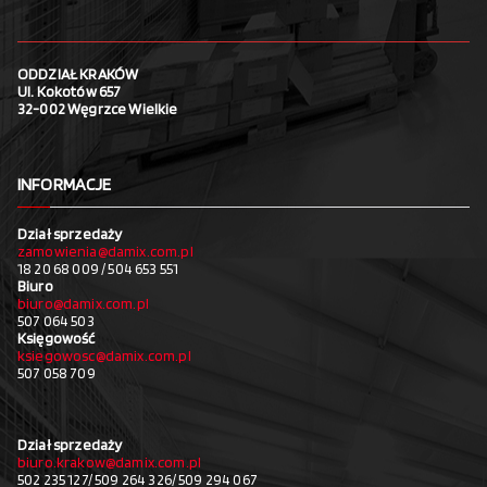
ODDZIAŁ KRAKÓW
Ul. Kokotów 657
32-002 Węgrzce Wielkie
INFORMACJE
Dział sprzedaży
zamowienia@damix.com.pl
18 20 68 009 / 504 653 551
Biuro
biuro@damix.com.pl
507 064 503
Księgowość
ksiegowosc@damix.com.pl
507 058 709
Dział sprzedaży
biuro.krakow@damix.com.pl
502 235 127/ 509 264 326/ 509 294 067