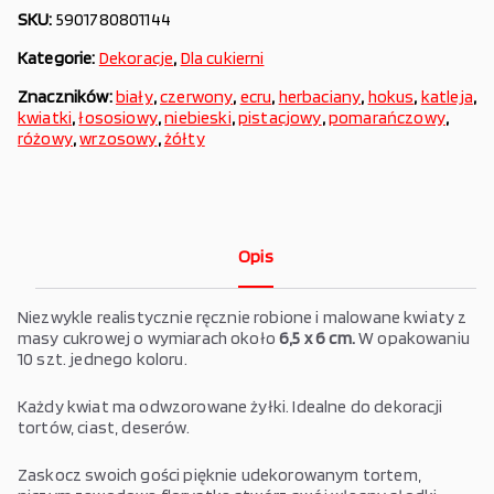
SKU:
5901780801144
Kategorie:
Dekoracje
,
Dla cukierni
Znaczników:
biały
,
czerwony
,
ecru
,
herbaciany
,
hokus
,
katleja
,
kwiatki
,
łososiowy
,
niebieski
,
pistacjowy
,
pomarańczowy
,
różowy
,
wrzosowy
,
żółty
Opis
Niezwykle realistycznie ręcznie robione i malowane kwiaty z
masy cukrowej o wymiarach około
6,5 x 6 cm.
W opakowaniu
10 szt. jednego koloru.
Każdy kwiat ma odwzorowane żyłki. Idealne do dekoracji
tortów, ciast, deserów.
Zaskocz swoich gości pięknie udekorowanym tortem,