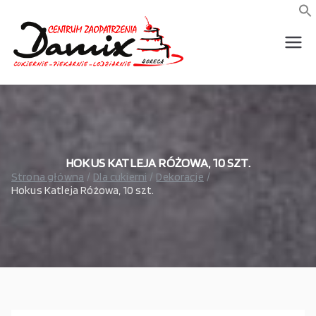
Przejdź
do
f
S
treści
wszystko dla piekarni,
Damix –
cukierni, lodziarni,
gastronomi
wszystko
dla
gastrono
HOKUS KATLEJA RÓŻOWA, 10 SZT.
Strona główna
Dla cukierni
Dekoracje
Hokus Katleja Różowa, 10 szt.
mii