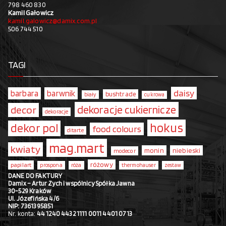
798 460 830
Kamil Gałowicz
kamil.galowicz@damix.com.pl
506 744 510
TAGI
daisy
barbara
barwnik
bushtrade
biały
cukrowa
dekoracje cukiernicze
decor
dekoracje
hokus
dekor pol
food colours
ditarte
mag.mart
kwiaty
monin
niebieski
modecor
różowy
papilart
prospona
róża
thermohauser
zestaw
DANE DO FAKTURY
Damix – Artur Zych i wspólnicy Spółka Jawna
30-529 Kraków
Ul. Józefińska 4/6
NIP: 7361395851
Nr. konta:
44 1240 4432 1111 0011 4401 0713