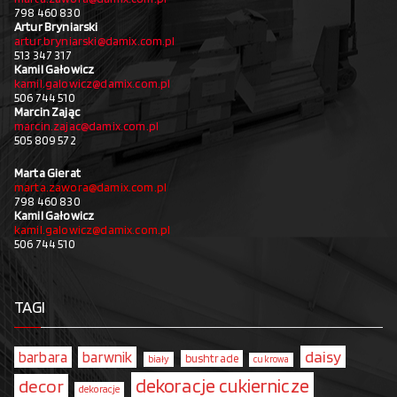
798 460 830
Artur Bryniarski
artur.bryniarski@damix.com.pl
513 347 317
Kamil Gałowicz
kamil.galowicz@damix.com.pl
506 744 510
Marcin Zając
marcin.zajac@damix.com.pl
505 809 572
Marta Gierat
marta.zawora@damix.com.pl
798 460 830
Kamil Gałowicz
kamil.galowicz@damix.com.pl
506 744 510
TAGI
daisy
barbara
barwnik
bushtrade
biały
cukrowa
dekoracje cukiernicze
decor
dekoracje