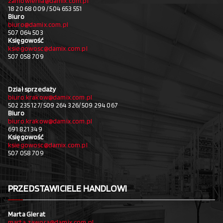
zamowienia@damix.com.pl
18 20 68 009 / 504 653 551
Biuro
biuro@damix.com.pl
507 064 503
Księgowość
ksiegowosc@damix.com.pl
507 058 709
Dział sprzedaży
biuro.krakow@damix.com.pl
502 235 127/ 509 264 326/ 509 294 067
Biuro
biuro.krakow@damix.com.pl
691 821 349
Księgowość
ksiegowosc@damix.com.pl
507 058 709
PRZEDSTAWICIELE HANDLOWI
Marta Gierat
marta.zawora@damix.com.pl