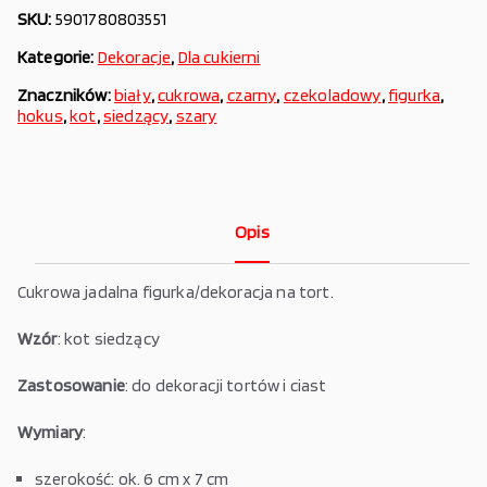
SKU:
5901780803551
Kategorie:
Dekoracje
,
Dla cukierni
Znaczników:
biały
,
cukrowa
,
czarny
,
czekoladowy
,
figurka
,
hokus
,
kot
,
siedzący
,
szary
Opis
Cukrowa jadalna figurka/dekoracja na tort.
Wzór
: kot siedzący
Zastosowanie
: do dekoracji tortów i ciast
Wymiary
:
szerokość: ok. 6 cm x 7 cm