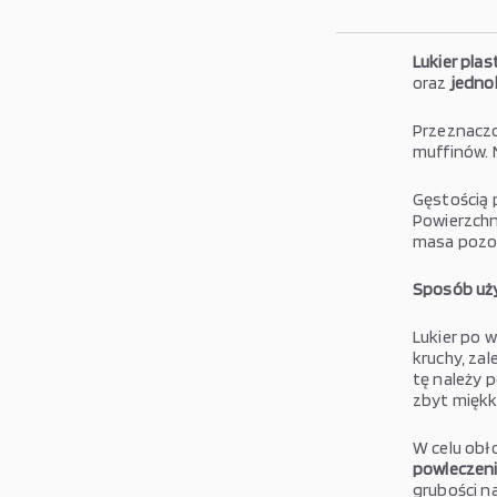
Lukier pla
oraz
jednol
Przeznacz
muffinów. 
Gęstością 
Powierzchn
masa pozos
Sposób uży
Lukier po w
kruchy, za
tę należy 
zbyt miękk
W celu obł
powleczeni
grubości n