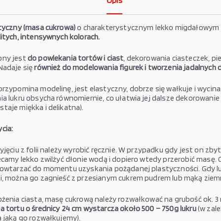
Opis
styczny (masa cukrowa)
o charakterystycznym lekko migdałowym
itych, intensywnych kolorach.
ony jest
do powlekania tortów i ciast
, dekorowania ciasteczek, pie
Nadaje się
również do modelowania figurek i tworzenia jadalnych d
przypomina modelinę, jest elastyczny, dobrze się wałkuje i wycina
ia lukru obsycha równomiernie, co ułatwia jej dalsze dekorowani
taje miękka i delikatna).
cia:
yjęciu z folii należy wyrobić ręcznie. W przypadku gdy jest on zbyt
lecamy lekko zwilżyć dłonie wodą i dopiero wtedy przerobić masę.
powtarzać do momentu uzyskania pożądanej plastyczności. Gdy lu
i, można go zagnieść z przesianym cukrem pudrem lub mąką ziem
ożenia ciasta, masę cukrową należy rozwałkować na grubość ok. 
a tortu o średnicy 24 cm wystarcza około 500 – 750g lukru
(w zale
a jaką go rozwałkujemy).