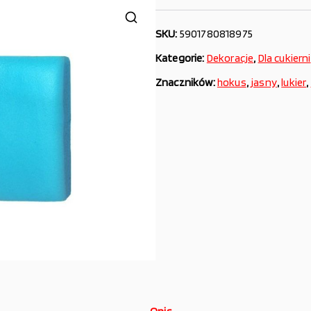
SKU:
5901780818975
Kategorie:
Dekoracje
,
Dla cukierni
Znaczników:
hokus
,
jasny
,
lukier
,