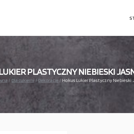
S
karni, cukierni, lodziarni, gastronomi
– wszystko dla gastronomi
UKIER PLASTYCZNY NIEBIESKI JASN
ówna
Dla cukierni
Dekoracje
Hokus Lukier Plastyczny Niebieski 