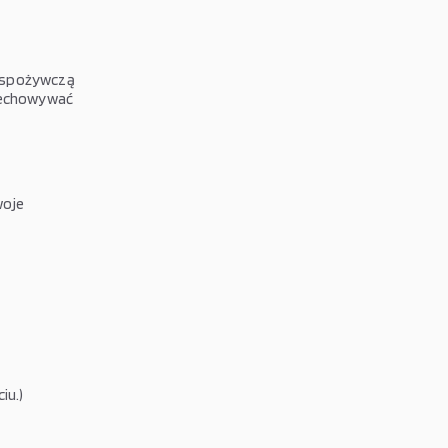
ą spożywczą
rzechowywać
woje
iu.)