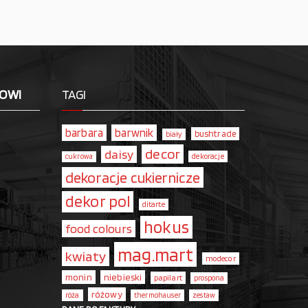
LOWI
TAGI
barbara
barwnik
bushtrade
biały
decor
daisy
dekoracje
cukrowa
dekoracje cukiernicze
dekor pol
ditarte
hokus
food colours
mag.mart
kwiaty
modecor
monin
niebieski
papilart
prospona
różowy
róża
thermohauser
zestaw