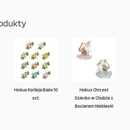
odukty
Hokus Katleja Biała 10
Hokus Chrzest
szt.
Dziecko w Chuście z
Bocianem Niebieski