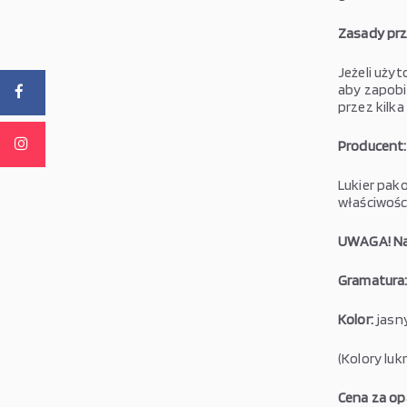
Zasady pr
Jeżeli uży
aby zapobi
przez kilka
Producent:
Lukier pak
właściwośc
UWAGA! Na 
Gramatura
Kolor:
jasny
(Kolory lu
Cena za op