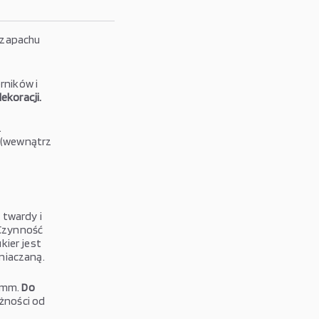
 zapachu
rników i
ekoracji.
.
e (wewnątrz
 twardy i
 Czynność
kier jest
niaczaną.
3 mm.
Do
żności od