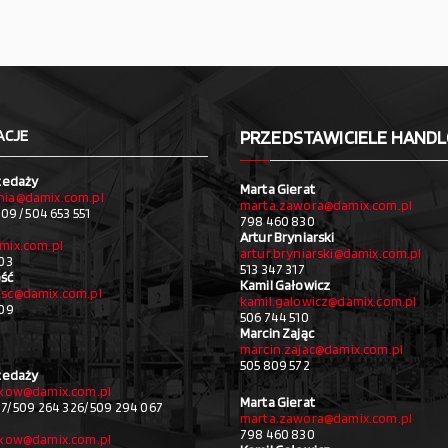
ACJE
PRZEDSTAWICIELE HAND
zedaży
Marta Gierat
ia@damix.com.pl
marta.zawora@damix.com.pl
09 / 504 653 551
798 460 830
Artur Bryniarski
mix.com.pl
artur.bryniarski@damix.com.pl
03
513 347 317
ść
Kamil Gałowicz
sc@damix.com.pl
kamil.galowicz@damix.com.pl
709
506 744 510
Marcin Zając
marcin.zajac@damix.com.pl
505 809 572
zedaży
akow@damix.com.pl
Marta Gierat
27/ 509 264 326/ 509 294 067
marta.zawora@damix.com.pl
798 460 830
akow@damix.com.pl