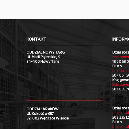
KONTAKT
INFORM
ODDZIAŁ NOWY TARG
Dział spr
Ul. Marii Pajerskiej 9
zamowien
34-400 Nowy Targ
18 20 68 0
Biuro
biuro@da
507 064 5
Księgowo
ksiegowo
507 058 
Dział spr
ODDZIAŁ KRAKÓW
biuro.kr
Ul. Kokotów 657
502 235 1
32-002 Węgrzce Wielkie
Biuro
biuro.kr