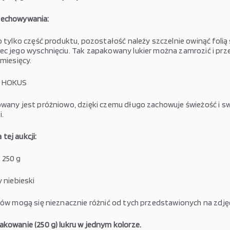
zechowywania:
to tylko część produktu, pozostałość należy szczelnie owinąć foli
ec jego wyschnięciu. Tak zapakowany lukier można zamrozić i p
 miesięcy.
HOKUS
owany jest próżniowo, dzięki czemu długo zachowuje świeżość i s
i.
tej aukcji:
:
250 g
 niebieski
krów mogą się nieznacznie różnić od tych przedstawionych na zdjęc
akowanie (250 g) lukru w jednym kolorze.