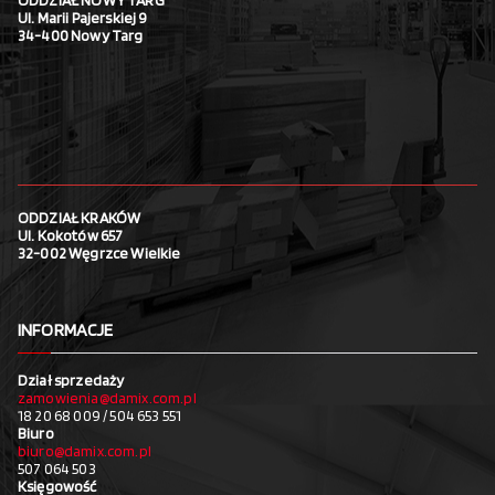
ODDZIAŁ NOWY TARG
Ul. Marii Pajerskiej 9
34-400 Nowy Targ
ODDZIAŁ KRAKÓW
Ul. Kokotów 657
32-002 Węgrzce Wielkie
INFORMACJE
Dział sprzedaży
zamowienia@damix.com.pl
18 20 68 009 / 504 653 551
Biuro
biuro@damix.com.pl
507 064 503
Księgowość