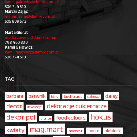
kamil.galowicz@damix.com.pl
506 744 510
Marcin Zając
marcin.zajac@damix.com.pl
505 809 572
Marta Gierat
marta.zawora@damix.com.pl
798 460 830
Kamil Gałowicz
kamil.galowicz@damix.com.pl
506 744 510
TAGI
daisy
barbara
barwnik
bushtrade
biały
cukrowa
dekoracje cukiernicze
decor
dekoracje
hokus
dekor pol
food colours
ditarte
mag.mart
kwiaty
monin
niebieski
modecor