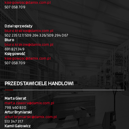
ksiegowosc@damix.com.pl
507 058 709
Dział sprzedaży
biuro.krakow@damix.com.pl
502 235 127/ 509 264 326/ 509 294 067
Biuro
biuro.krakow@damix.com.pl
691 821 349
Księgowość
ksiegowosc@damix.com.pl
507 058 709
PRZEDSTAWICIELE HANDLOWI
Marta Gierat
marta.zawora@damix.com.pl
798 460 830
Artur Bryniarski
artur.bryniarski@damix.com.pl
513 347 317
Kamil Gałowicz