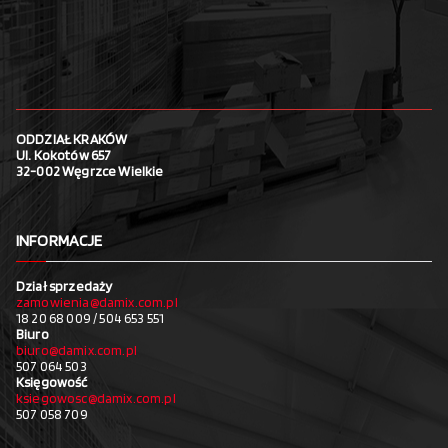
ODDZIAŁ KRAKÓW
Ul. Kokotów 657
32-002 Węgrzce Wielkie
INFORMACJE
Dział sprzedaży
zamowienia@damix.com.pl
18 20 68 009 / 504 653 551
Biuro
biuro@damix.com.pl
507 064 503
Księgowość
ksiegowosc@damix.com.pl
507 058 709