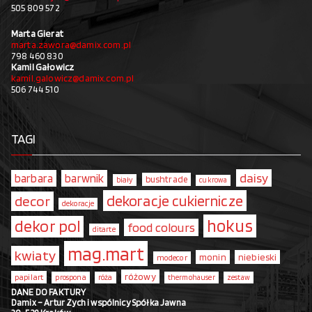
505 809 572
Marta Gierat
marta.zawora@damix.com.pl
798 460 830
Kamil Gałowicz
kamil.galowicz@damix.com.pl
506 744 510
TAGI
daisy
barbara
barwnik
bushtrade
biały
cukrowa
dekoracje cukiernicze
decor
dekoracje
hokus
dekor pol
food colours
ditarte
mag.mart
kwiaty
monin
niebieski
modecor
różowy
papilart
prospona
róża
thermohauser
zestaw
DANE DO FAKTURY
Damix – Artur Zych i wspólnicy Spółka Jawna