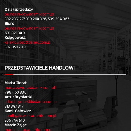
Dział sprzedaży
biuro.krakow@damix.com.pl
502 235 127/ 509 264 326/ 509 294 067
Biuro
biuro.krakow@damix.com.pl
691 821 349
Księgowość
ksiegowosc@damix.com.pl
507 058 709
PRZEDSTAWICIELE HANDLOWI
Marta Gierat
marta.zawora@damix.com.pl
798 460 830
Artur Bryniarski
artur.bryniarski@damix.com.pl
513 347 317
Kamil Gałowicz
kamil.galowicz@damix.com.pl
506 744 510
Marcin Zając
marcin.zajac@damix.com.pl