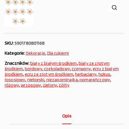
SKU:
5901780801168
Kategorie:
Dekoracje
,
Dla cukierni
Znaczników:
biały z białym środkiem
,
biały ze złotym
środkiem
,
bordowy
,
czekoladowy
,
czerwony
,
ecru z białym
środkiem
,
ecru ze złotym środkiem
,
herbaciany
,
hokus
,
łososiowy
,
niebieski
,
niezapominajka
,
pomarańczowy
,
różowy
,
wrzosowy
,
zielony
,
żółty
Opis