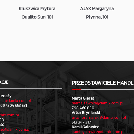
Kruszwica Frytura
AJAX Margaryna
Qualito Sun, 10l
Płynna, 10l
ACJE
PRZEDSTAWICIELE HAND
zedaży
Marta Gierat
ia@damix.com.pl
marta.zawora@damix.com.pl
09 / 504 653 551
798 460 830
Artur Bryniarski
mix.com.pl
artur.bryniarski@damix.com.pl
03
513 347 317
ść
Kamil Gałowicz
sc@damix.com.pl
kamil.galowicz@damix.com.pl