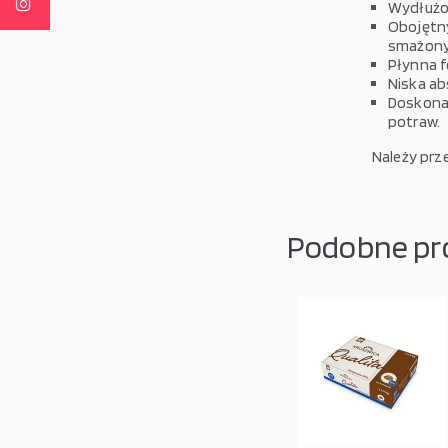
Wydłużo
Obojętny
smażony
Płynna f
Niska ab
Doskonał
potraw.
Należy prz
Podobne pr