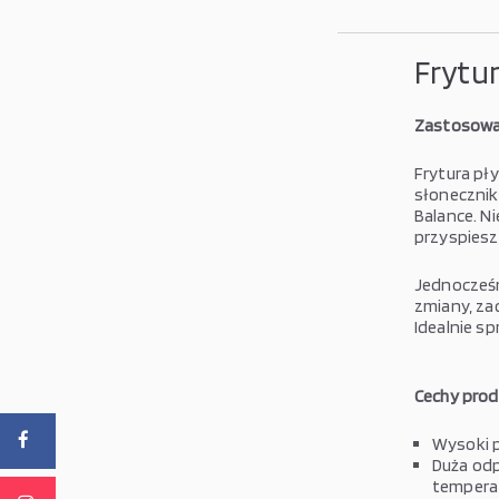
Frytur
Zastosowa
Frytura pł
słonecznik
Balance. N
przyspiesz
Jednocześn
zmiany, za
Idealnie s
Cechy prod
Wysoki p
Duża od
tempera