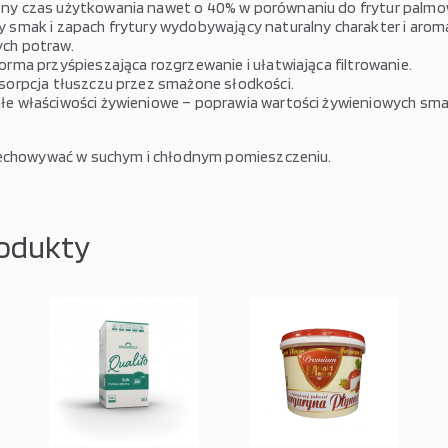
ny czas użytkowania nawet o 40% w porównaniu do frytur palmo
 smak i zapach frytury wydobywający naturalny charakter i arom
ch potraw.
orma przyśpieszająca rozgrzewanie i ułatwiająca filtrowanie.
sorpcja tłuszczu przez smażone słodkości.
e właściwości żywieniowe – poprawia wartości żywieniowych sm
echowywać w suchym i chłodnym pomieszczeniu.
odukty