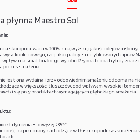
Opis
a płynna Maestro Sol
nie:
ynna skomponowana w 100% z najwyższej jakości olejów roślinnyc
a wysokooleinowego, rzepaku i palmy z certyfikowanych upraw M
ie wpływa na smak finalnego wyrobu. Płynna forma frytury znaczn
a proces smażenia.
ie jest ona wydajna i przy odpowiednim smażeniu odporna na n
chodzące w większości tłuszczów, pod wpływem wysokiej temper
prawdzi się przy produktach wymagających głębokiego smażenia.
uktu:
unkt dymienia – powyżej 235°C.
porność na przemiany zachodzące w tłuszczu podczas smażenia 
turach.