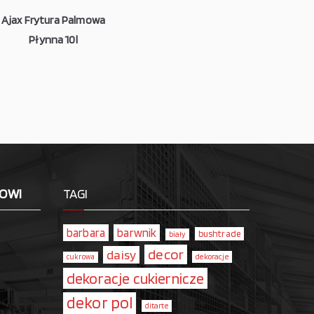
Ajax Frytura Palmowa
Płynna 10l
LOWI
TAGI
barbara
barwnik
bushtrade
biały
decor
daisy
dekoracje
cukrowa
dekoracje cukiernicze
dekor pol
ditarte