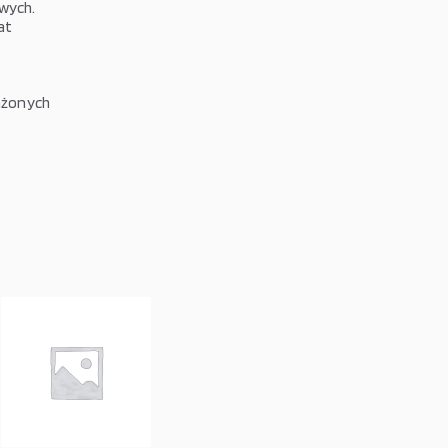
wych.
at
ażonych