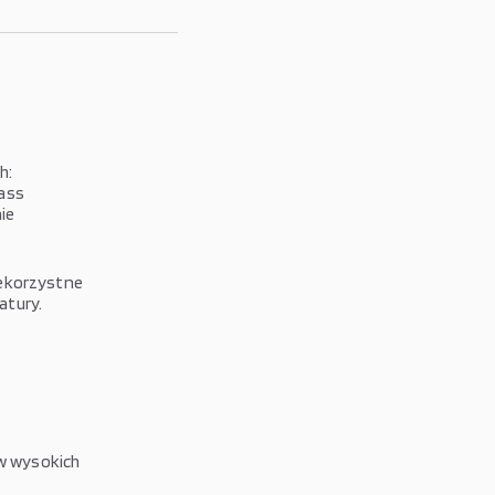
h:
ass
ie
iekorzystne
atury.
w wysokich