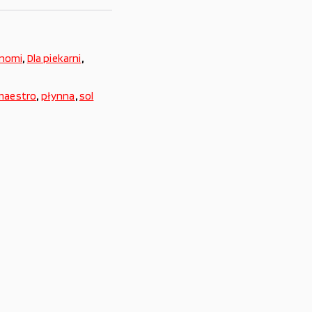
onomi
,
Dla piekarni
,
maestro
,
płynna
,
sol