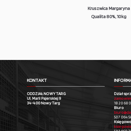
Kruszwica Margaryna
Qualita 80%, 10kg
KONTAKT
INFORM
ODDZIAŁ NOWY TARG
Dział spr
Ul. Marii Pajerskiej 9
zamowien
34-400 Nowy Targ
18 20 68 0
Biuro
biuro@da
507 064 5
Księgowo
ksiegowo