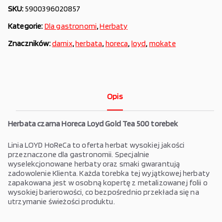
SKU:
5900396020857
Kategorie:
Dla gastronomi
,
Herbaty
Znaczników:
damix
,
herbata
,
horeca
,
loyd
,
mokate
Opis
Herbata czarna Horeca Loyd Gold Tea 500 torebek
Linia LOYD HoReCa to oferta herbat wysokiej jakości
przeznaczone dla gastronomii. Specjalnie
wyselekcjonowane herbaty oraz smaki gwarantują
zadowolenie Klienta. Każda torebka tej wyjątkowej herbaty
zapakowana jest w osobną kopertę z metalizowanej folii o
wysokiej barierowości, co bezpośrednio przekłada się na
utrzymanie świeżości produktu.