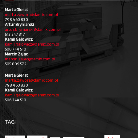
Marta Gierat
marta.zawora@damix.com.pl
798 460 830
Artur Bryniarski
artur.bryniarski@damix.com.pl
513 347 317
Kamil Gałowicz
kamil.galowicz@damix.com.pl
506 744 510
Marcin Zając
marcin.zajac@damix.com.pl
505 809 572
Marta Gierat
marta.zawora@damix.com.pl
798 460 830
Kamil Gałowicz
kamil.galowicz@damix.com.pl
506 744 510
TAGI