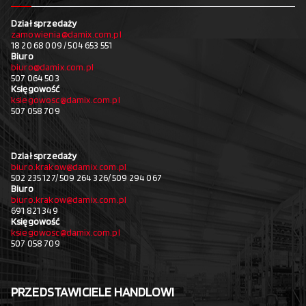
Dział sprzedaży
zamowienia@damix.com.pl
18 20 68 009 / 504 653 551
Biuro
biuro@damix.com.pl
507 064 503
Księgowość
ksiegowosc@damix.com.pl
507 058 709
Dział sprzedaży
biuro.krakow@damix.com.pl
502 235 127/ 509 264 326/ 509 294 067
Biuro
biuro.krakow@damix.com.pl
691 821 349
Księgowość
ksiegowosc@damix.com.pl
507 058 709
PRZEDSTAWICIELE HANDLOWI