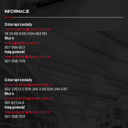
INFORMACJE
Dział sprzedaży
zamowienia@damix.com.pl
18 20 68 009 / 504 653 551
Biuro
biuro@damix.com.pl
507 064 503
Księgowość
ksiegowosc@damix.com.pl
507 058 709
Dział sprzedaży
biuro.krakow@damix.com.pl
502 235 127/ 509 264 326/ 509 294 067
Biuro
biuro.krakow@damix.com.pl
691 821 349
Księgowość
ksiegowosc@damix.com.pl
507 058 709