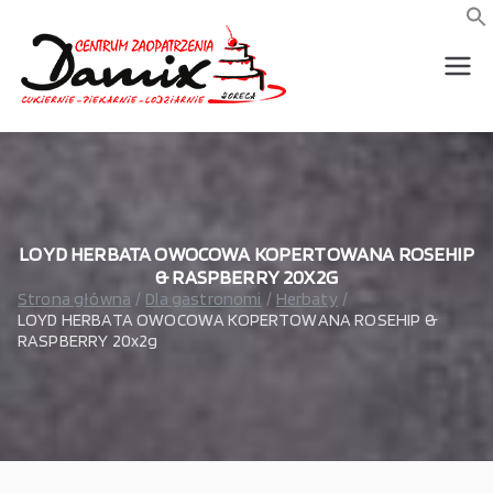
Przejdź
do
f
S
treści
wszystko dla piekarni,
Damix –
cukierni, lodziarni,
gastronomi
wszystko
dla
gastrono
LOYD HERBATA OWOCOWA KOPERTOWANA ROSEHIP
& RASPBERRY 20X2G
Strona główna
Dla gastronomi
Herbaty
mii
LOYD HERBATA OWOCOWA KOPERTOWANA ROSEHIP &
RASPBERRY 20x2g