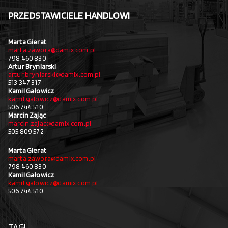
PRZEDSTAWICIELE HANDLOWI
Marta Gierat
marta.zawora@damix.com.pl
798 460 830
Artur Bryniarski
artur.bryniarski@damix.com.pl
513 347 317
Kamil Gałowicz
kamil.galowicz@damix.com.pl
506 744 510
Marcin Zając
marcin.zajac@damix.com.pl
505 809 572
Marta Gierat
marta.zawora@damix.com.pl
798 460 830
Kamil Gałowicz
kamil.galowicz@damix.com.pl
506 744 510
TAGI