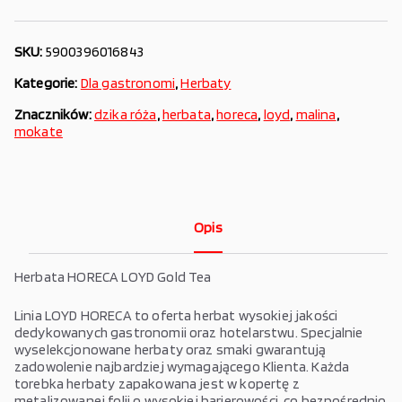
SKU:
5900396016843
Kategorie:
Dla gastronomi
,
Herbaty
Znaczników:
dzika róża
,
herbata
,
horeca
,
loyd
,
malina
,
mokate
Opis
Herbata HORECA LOYD Gold Tea
Linia LOYD HORECA to oferta herbat wysokiej jakości
dedykowanych gastronomii oraz hotelarstwu. Specjalnie
wyselekcjonowane herbaty oraz smaki gwarantują
zadowolenie najbardziej wymagającego Klienta. Każda
torebka herbaty zapakowana jest w kopertę z
metalizowanej folii o wysokiej barierowości, co bezpośrednio