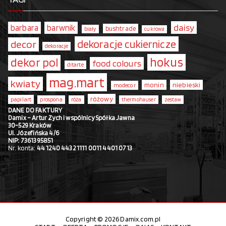
daisy
barbara
barwnik
bushtrade
biały
cukrowa
dekoracje cukiernicze
decor
dekoracje
hokus
dekor pol
food colours
ditarte
mag.mart
kwiaty
monin
niebieski
modecor
różowy
papilart
prospona
róża
thermohauser
zestaw
DANE DO FAKTURY
Damix – Artur Zych i wspólnicy Spółka Jawna
30-529 Kraków
Ul. Józefińska 4/6
NIP: 7361395851
Nr. konta:
44 1240 4432 1111 0011 4401 0713
Copyright © 2026 Damix.com.pl