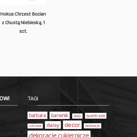
Hokus Chrzest Bocian
z Chustą Niebieską, 1
szt.
LOWI
TAGI
barbara
barwnik
bushtrade
biały
decor
daisy
dekoracje
cukrowa
dekoracje cukiernicze