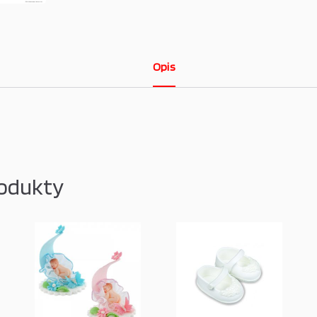
Opis
odukty