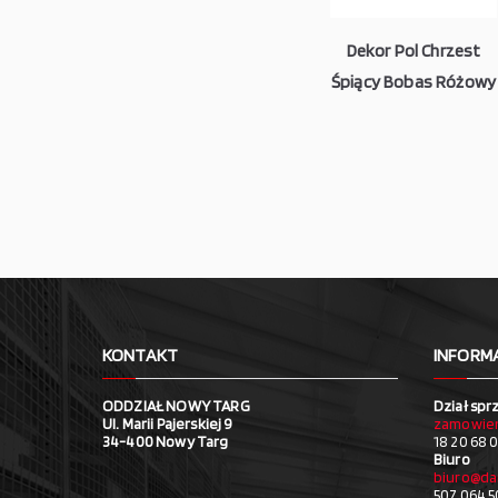
Dekor Pol Chrzest
Śpiący Bobas Różowy
KONTAKT
INFORM
ODDZIAŁ NOWY TARG
Dział spr
Ul. Marii Pajerskiej 9
zamowien
34-400 Nowy Targ
18 20 68 0
Biuro
biuro@da
507 064 5