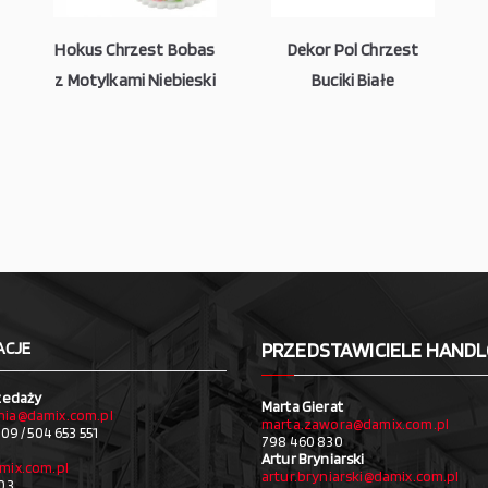
Hokus Chrzest Bobas
Dekor Pol Chrzest
z Motylkami Niebieski
Buciki Białe
ACJE
PRZEDSTAWICIELE HAND
zedaży
Marta Gierat
ia@damix.com.pl
marta.zawora@damix.com.pl
09 / 504 653 551
798 460 830
Artur Bryniarski
mix.com.pl
artur.bryniarski@damix.com.pl
03