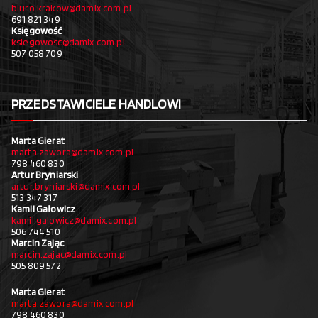
biuro.krakow@damix.com.pl
691 821 349
Księgowość
ksiegowosc@damix.com.pl
507 058 709
PRZEDSTAWICIELE HANDLOWI
Marta Gierat
marta.zawora@damix.com.pl
798 460 830
Artur Bryniarski
artur.bryniarski@damix.com.pl
513 347 317
Kamil Gałowicz
kamil.galowicz@damix.com.pl
506 744 510
Marcin Zając
marcin.zajac@damix.com.pl
505 809 572
Marta Gierat
marta.zawora@damix.com.pl
798 460 830