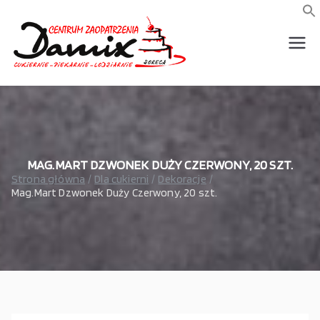
Przejdź
do
f
S
treści
wszystko dla piekarni,
Damix –
cukierni, lodziarni,
gastronomi
wszystko
dla
gastrono
MAG.MART DZWONEK DUŻY CZERWONY, 20 SZT.
Strona główna
Dla cukierni
Dekoracje
Mag.Mart Dzwonek Duży Czerwony, 20 szt.
mii