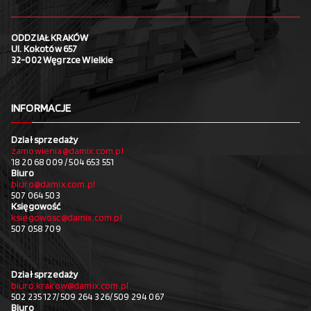
ODDZIAŁ KRAKÓW
Ul. Kokotów 657
32-002 Węgrzce Wielkie
INFORMACJE
Dział sprzedaży
zamowienia@damix.com.pl
18 20 68 009 / 504 653 551
Biuro
biuro@damix.com.pl
507 064 503
Księgowość
ksiegowosc@damix.com.pl
507 058 709
Dział sprzedaży
biuro.krakow@damix.com.pl
502 235 127/ 509 264 326/ 509 294 067
Biuro