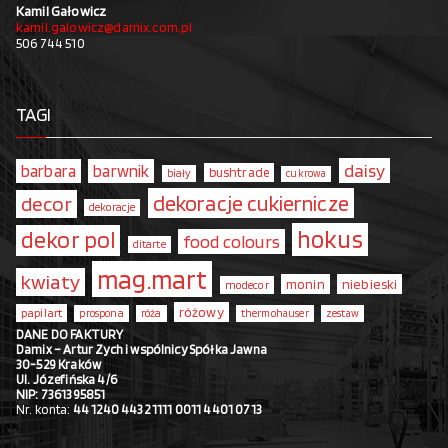
Kamil Gałowicz
kamil.galowicz@damix.com.pl
506 744 510
TAGI
daisy
barbara
barwnik
bushtrade
biały
cukrowa
dekoracje cukiernicze
decor
dekoracje
hokus
dekor pol
food colours
ditarte
mag.mart
kwiaty
monin
niebieski
modecor
różowy
papilart
prospona
róża
thermohauser
zestaw
DANE DO FAKTURY
Damix – Artur Zych i wspólnicy Spółka Jawna
30-529 Kraków
Ul. Józefińska 4/6
NIP: 7361395851
Nr. konta:
44 1240 4432 1111 0011 4401 0713