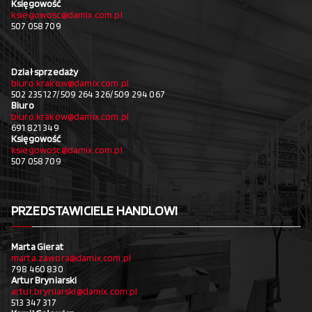
Księgowość
ksiegowosc@damix.com.pl
507 058 709
Dział sprzedaży
biuro.krakow@damix.com.pl
502 235 127/ 509 264 326/ 509 294 067
Biuro
biuro.krakow@damix.com.pl
691 821 349
Księgowość
ksiegowosc@damix.com.pl
507 058 709
PRZEDSTAWICIELE HANDLOWI
Marta Gierat
marta.zawora@damix.com.pl
798 460 830
Artur Bryniarski
artur.bryniarski@damix.com.pl
513 347 317