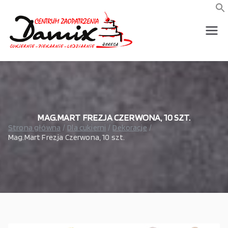
Przejdź
do
f
S
treści
wszystko dla piekarni,
Damix –
cukierni, lodziarni,
gastronomi
wszystko
dla
gastrono
MAG.MART FREZJA CZERWONA, 10 SZT.
Strona główna
Dla cukierni
Dekoracje
Mag.Mart Frezja Czerwona, 10 szt.
mii