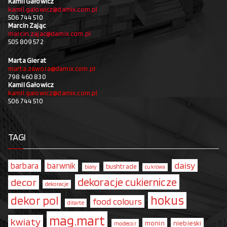
Kamil Gałowicz
kamil.galowicz@damix.com.pl
506 744 510
Marcin Zając
marcin.zajac@damix.com.pl
505 809 572
Marta Gierat
marta.zawora@damix.com.pl
798 460 830
Kamil Gałowicz
kamil.galowicz@damix.com.pl
506 744 510
TAGI
daisy
barbara
barwnik
bushtrade
biały
cukrowa
dekoracje cukiernicze
decor
dekoracje
hokus
dekor pol
food colours
ditarte
mag.mart
kwiaty
monin
niebieski
modecor