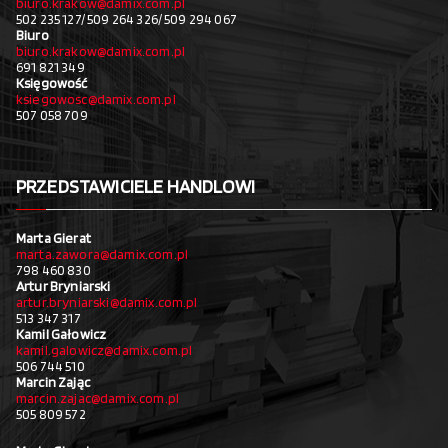
biuro.krakow@damix.com.pl
502 235 127/ 509 264 326/ 509 294 067
Biuro
biuro.krakow@damix.com.pl
691 821 349
Księgowość
ksiegowosc@damix.com.pl
507 058 709
PRZEDSTAWICIELE HANDLOWI
Marta Gierat
marta.zawora@damix.com.pl
798 460 830
Artur Bryniarski
artur.bryniarski@damix.com.pl
513 347 317
Kamil Gałowicz
kamil.galowicz@damix.com.pl
506 744 510
Marcin Zając
marcin.zajac@damix.com.pl
505 809 572