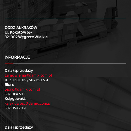
ODDZIAŁ KRAKÓW
Ul. Kokotów 657
32-002 Węgrzce Wielkie
INFORMACJE
Dział sprzedaży
zamowienia@damix.com.pl
18 20 68 009 / 504 653 551
Biuro
biuro@damix.com.pl
507 064 503
Księgowość
ksiegowosc@damix.com.pl
507 058 709
Dział sprzedaży