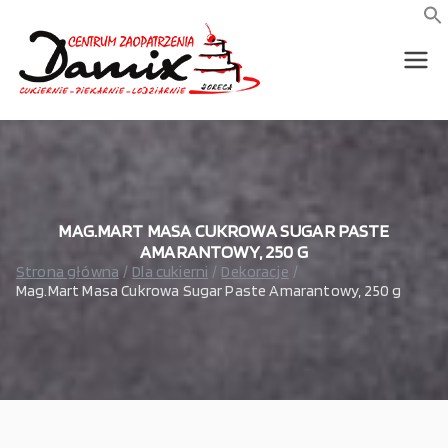
Przejdź
do
f
S
treści
wszystko dla piekarni,
Damix –
cukierni, lodziarni,
gastronomi
wszystko
dla
gastrono
MAG.MART MASA CUKROWA SUGAR PASTE
AMARANTOWY, 250 G
Strona główna
Dla cukierni
Dekoracje
mii
Mag.Mart Masa Cukrowa Sugar Paste Amarantowy, 250 g