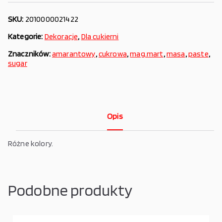
SKU:
2010000021422
Kategorie:
Dekoracje
,
Dla cukierni
Znaczników:
amarantowy
,
cukrowa
,
mag.mart
,
masa
,
paste
,
sugar
Opis
Różne kolory.
Podobne produkty