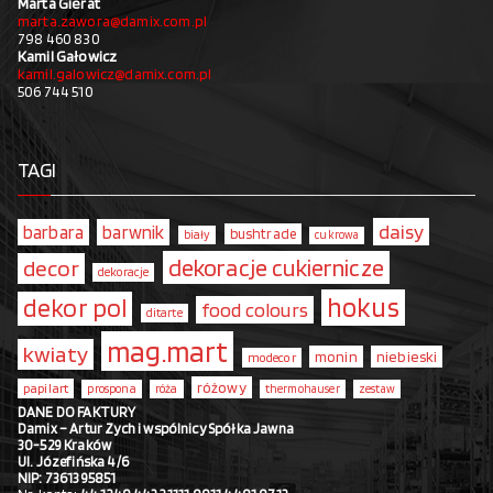
Marta Gierat
marta.zawora@damix.com.pl
798 460 830
Kamil Gałowicz
kamil.galowicz@damix.com.pl
506 744 510
TAGI
daisy
barbara
barwnik
bushtrade
biały
cukrowa
dekoracje cukiernicze
decor
dekoracje
hokus
dekor pol
food colours
ditarte
mag.mart
kwiaty
monin
niebieski
modecor
różowy
papilart
prospona
róża
thermohauser
zestaw
DANE DO FAKTURY
Damix – Artur Zych i wspólnicy Spółka Jawna
30-529 Kraków
Ul. Józefińska 4/6
NIP: 7361395851