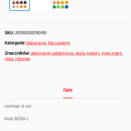
SKU:
2010000013090
Kategorie:
Dekoracje
,
Dla cukierni
Znaczników:
dekoracje cukiernicze
,
duża
,
kwiaty
,
mag.mart
,
róża
,
różowa
Opis
rozmiar: 6 cm
Kod: RÓŻA L