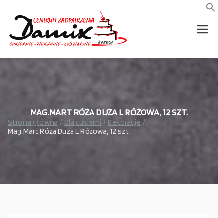
Przejdź
do
f
S
treści
wszystko dla piekarni,
Damix –
cukierni, lodziarni,
gastronomi
wszystko
dla
gastrono
MAG.MART RÓŻA DUŻA L RÓŻOWA, 12 SZT.
Strona główna
Dla cukierni
Dekoracje
Mag.Mart Róża Duża L Różowa, 12 szt.
mii