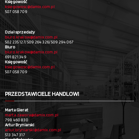
Księgowość
ksiegowosc@damix.com.pl
507 058 709
Dział sprzedaży
biuro.krakow@damix.com.pl
502 235 127/ 509 264 326/ 509 294 067
Biuro
biuro.krakow@damix.com.pl
691 821 349
Księgowość
ksiegowosc@damix.com.pl
507 058 709
PRZEDSTAWICIELE HANDLOWI
Marta Gierat
marta.zawora@damix.com.pl
798 460 830
Artur Bryniarski
artur.bryniarski@damix.com.pl
513 347 317