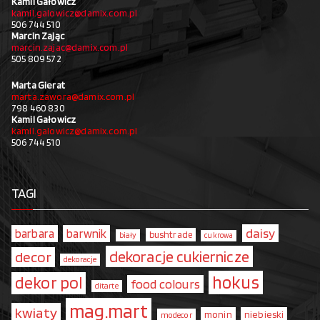
Kamil Gałowicz
kamil.galowicz@damix.com.pl
506 744 510
Marcin Zając
marcin.zajac@damix.com.pl
505 809 572
Marta Gierat
marta.zawora@damix.com.pl
798 460 830
Kamil Gałowicz
kamil.galowicz@damix.com.pl
506 744 510
TAGI
daisy
barbara
barwnik
bushtrade
biały
cukrowa
dekoracje cukiernicze
decor
dekoracje
hokus
dekor pol
food colours
ditarte
mag.mart
kwiaty
monin
niebieski
modecor