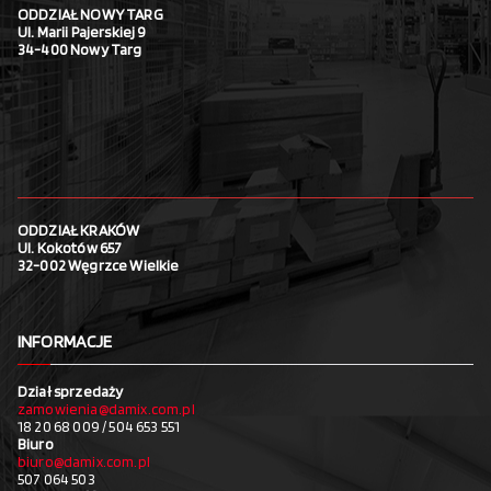
ODDZIAŁ NOWY TARG
Ul. Marii Pajerskiej 9
34-400 Nowy Targ
ODDZIAŁ KRAKÓW
Ul. Kokotów 657
32-002 Węgrzce Wielkie
INFORMACJE
Dział sprzedaży
zamowienia@damix.com.pl
18 20 68 009 / 504 653 551
Biuro
biuro@damix.com.pl
507 064 503