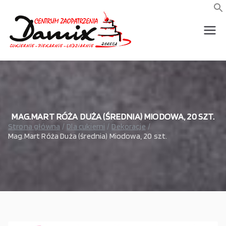
Przejdź
do
f
S
treści
wszystko dla piekarni,
Damix –
cukierni, lodziarni,
gastronomi
wszystko
dla
gastrono
MAG.MART RÓŻA DUŻA (ŚREDNIA) MIODOWA, 20 SZT.
Strona główna
Dla cukierni
Dekoracje
Mag.Mart Róża Duża (średnia) Miodowa, 20 szt.
mii