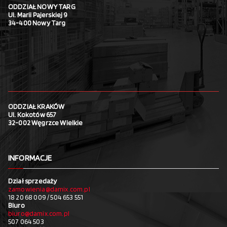
ODDZIAŁ NOWY TARG
Ul. Marii Pajerskiej 9
34-400 Nowy Targ
ODDZIAŁ KRAKÓW
Ul. Kokotów 657
32-002 Węgrzce Wielkie
INFORMACJE
Dział sprzedaży
zamowienia@damix.com.pl
18 20 68 009 / 504 653 551
Biuro
biuro@damix.com.pl
507 064 503