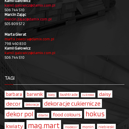
Kamil Gałowicz
kamil.galowicz@damix.com.pl
506 744 510
Marcin Zając
marcin.zajac@damix.com.pl
505 809 572
Marta Gierat
marta.zawora@damix.com.pl
798 460 830
Kamil Gałowicz
kamil.galowicz@damix.com.pl
506 744 510
TAGI
daisy
barbara
barwnik
bushtrade
biały
cukrowa
dekoracje cukiernicze
decor
dekoracje
hokus
dekor pol
food colours
ditarte
mag.mart
kwiaty
monin
niebieski
modecor