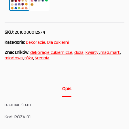
SKU:
2010000012574
Kategorie:
Dekoracje
,
Dla cukierni
Znaczników:
dekoracje cukiernicze
,
duża
,
kwiaty
,
mag.mart
,
miodowa
,
róża
,
średnia
Opis
rozmiar: 4 cm
Kod: RÓŻA 01