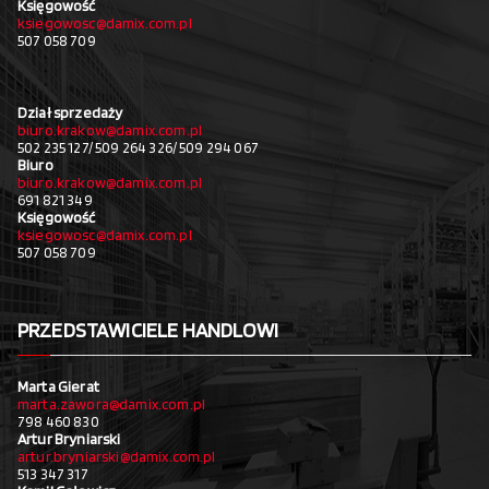
Księgowość
ksiegowosc@damix.com.pl
507 058 709
Dział sprzedaży
biuro.krakow@damix.com.pl
502 235 127/ 509 264 326/ 509 294 067
Biuro
biuro.krakow@damix.com.pl
691 821 349
Księgowość
ksiegowosc@damix.com.pl
507 058 709
PRZEDSTAWICIELE HANDLOWI
Marta Gierat
marta.zawora@damix.com.pl
798 460 830
Artur Bryniarski
artur.bryniarski@damix.com.pl
513 347 317