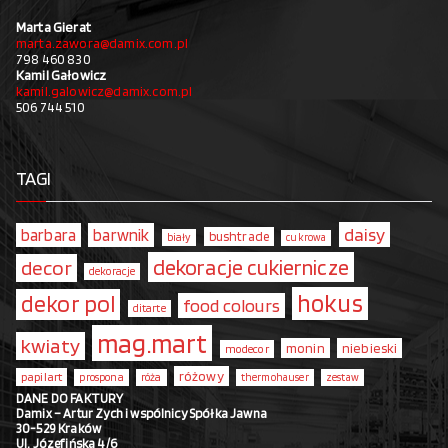
Marta Gierat
marta.zawora@damix.com.pl
798 460 830
Kamil Gałowicz
kamil.galowicz@damix.com.pl
506 744 510
TAGI
daisy
barbara
barwnik
bushtrade
biały
cukrowa
dekoracje cukiernicze
decor
dekoracje
hokus
dekor pol
food colours
ditarte
mag.mart
kwiaty
monin
niebieski
modecor
różowy
papilart
prospona
róża
thermohauser
zestaw
DANE DO FAKTURY
Damix – Artur Zych i wspólnicy Spółka Jawna
30-529 Kraków
Ul. Józefińska 4/6