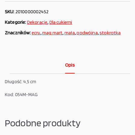
SKU:
2010000002452
Kategorie:
Dekoracje
,
Dla cukierni
Znaczników:
ecru
,
mag.mart
,
mała
,
podwójna
,
stokrotka
Opis
Długość: 4,5 cm
Kod: 054M-MAG
Podobne produkty