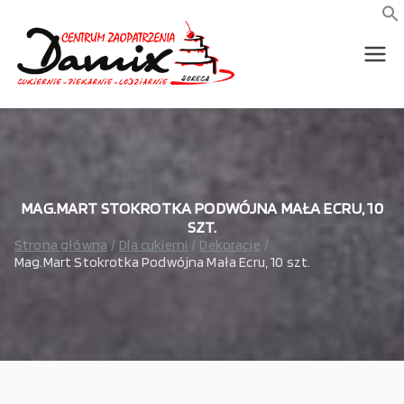
Przejdź
do
f
S
treści
wszystko dla piekarni,
Damix –
cukierni, lodziarni,
gastronomi
wszystko
dla
gastrono
MAG.MART STOKROTKA PODWÓJNA MAŁA ECRU, 10
SZT.
Strona główna
Dla cukierni
Dekoracje
mii
Mag.Mart Stokrotka Podwójna Mała Ecru, 10 szt.