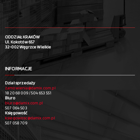
ODDZIAŁ KRAKÓW
Ul. Kokotów 657
32-002 Węgrzce Wielkie
INFORMACJE
Dział sprzedaży
zamowienia@damix.com.pl
18 20 68 009 / 504 653 551
Biuro
biuro@damix.com.pl
507 064 503
Księgowość
ksiegowosc@damix.com.pl
507 058 709