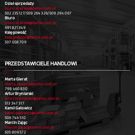
Dział sprzedaży
biuro.krakow@damix.com.pl
502 235 127/ 509 264 326/ 509 294 067
Biuro
biuro.krakow@damix.com.pl
691 821 349
Księgowość
ksiegowosc@damix.com.pl
507 058 709
PRZEDSTAWICIELE HANDLOWI
Marta Gierat
marta.zawora@damix.com.pl
798 460 830
Artur Bryniarski
artur.bryniarski@damix.com.pl
513 347 317
Kamil Gałowicz
kamil.galowicz@damix.com.pl
506 744 510
Marcin Zając
marcin.zajac@damix.com.pl
505 809 572