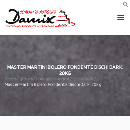
Przejdź
do
f
S
treści
wszystko dla piekarni,
Damix –
cukierni, lodziarni,
gastronomi
wszystko
dla
gastrono
MASTER MARTINI BOLERO FONDENTE DISCHI DARK,
20KG
Strona główna
Dla gastronomi
Czekolady
mii
Master Martini Bolero Fondente Dischi Dark, 20kg