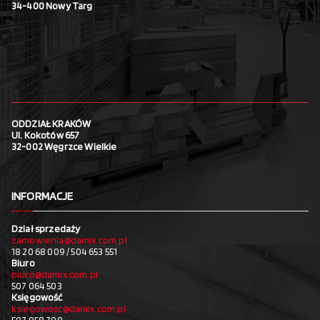
34-400 Nowy Targ
ODDZIAŁ KRAKÓW
Ul. Kokotów 657
32-002 Węgrzce Wielkie
INFORMACJE
Dział sprzedaży
zamowienia@damix.com.pl
18 20 68 009 / 504 653 551
Biuro
biuro@damix.com.pl
507 064 503
Księgowość
ksiegowosc@damix.com.pl