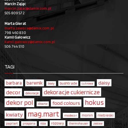
Marcin Zając
marcin.zajac@damix.com.pl
505 809 572
Marta Gierat
marta.zawora@damix.com.pl
798 460 830
Kamil Gałowicz
kamil.galowicz@damix.com.pl
506 744 510
TAGI
daisy
barbara
barwnik
bushtrade
biały
cukrowa
dekoracje cukiernicze
decor
dekoracje
hokus
dekor pol
food colours
ditarte
mag.mart
kwiaty
monin
niebieski
modecor
różowy
papilart
prospona
róża
thermohauser
zestaw