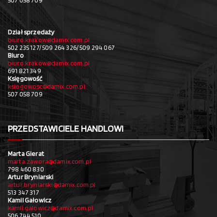
507 058 709
Dział sprzedaży
biuro.krakow@damix.com.pl
502 235 127/ 509 264 326/ 509 294 067
Biuro
biuro.krakow@damix.com.pl
691 821 349
Księgowość
ksiegowosc@damix.com.pl
507 058 709
PRZEDSTAWICIELE HANDLOWI
Marta Gierat
marta.zawora@damix.com.pl
798 460 830
Artur Bryniarski
artur.bryniarski@damix.com.pl
513 347 317
Kamil Gałowicz
kamil.galowicz@damix.com.pl
506 744 510