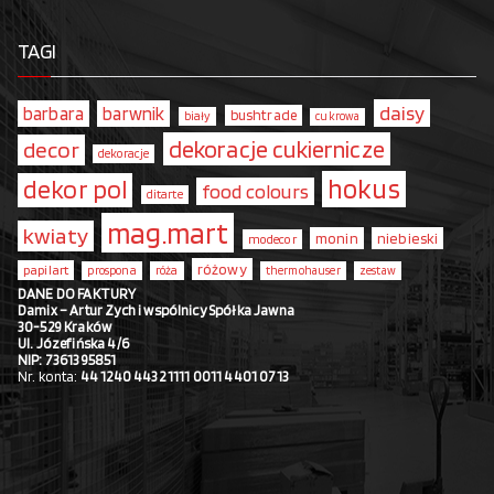
TAGI
daisy
barbara
barwnik
bushtrade
biały
cukrowa
dekoracje cukiernicze
decor
dekoracje
hokus
dekor pol
food colours
ditarte
mag.mart
kwiaty
monin
niebieski
modecor
różowy
papilart
prospona
róża
thermohauser
zestaw
DANE DO FAKTURY
Damix – Artur Zych i wspólnicy Spółka Jawna
30-529 Kraków
Ul. Józefińska 4/6
NIP: 7361395851
Nr. konta:
44 1240 4432 1111 0011 4401 0713