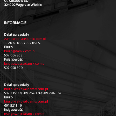
Ul. Kokotów 657
32-002 Węgrzce Wielkie
INFORMACJE
Dział sprzedaży
zamowienia@damix.com.pl
18 20 68 009 / 504 653 551
Biuro
biuro@damix.com.pl
507 064 503
Księgowość
ksiegowosc@damix.com.pl
507 058 709
Dział sprzedaży
biuro.krakow@damix.com.pl
502 235 127/ 509 264 326/ 509 294 067
Biuro
biuro.krakow@damix.com.pl
691 821 349
Księgowość
ksiegowosc@damix.com.pl