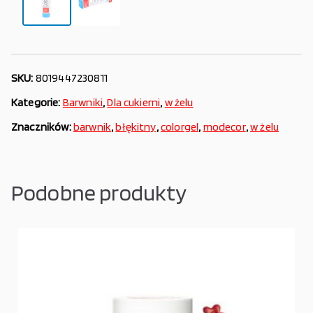
SKU:
8019447230811
Kategorie:
Barwniki
,
Dla cukierni
,
w żelu
Znaczników:
barwnik
,
błękitny
,
colorgel
,
modecor
,
w żelu
Podobne produkty