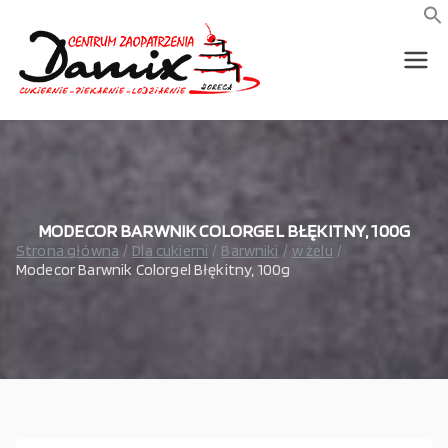
Przejdź
do
f
S
treści
wszystko dla piekarni,
Damix –
cukierni, lodziarni,
gastronomi
wszystko
dla
gastrono
MODECOR BARWNIK COLORGEL BŁĘKITNY, 100G
Strona główna
Dla cukierni
Barwniki
w żelu
Modecor Barwnik Colorgel Błękitny, 100g
mii