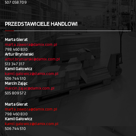
507 058 709
PRZEDSTAWICIELE HANDLOWI
Marta Gierat
marta.zawora@damix.com.pl
798 460 830
Artur Bryniarski
artur.bryniarski@damix.com.pl
513 347 317
Kamil Gałowicz
kamil.galowicz@damix.com.pl
506 744 510
Marcin Zając
marcin.zajac@damix.com.pl
505 809 572
Marta Gierat
marta.zawora@damix.com.pl
798 460 830
Kamil Gałowicz
kamil.galowicz@damix.com.pl
506 744 510